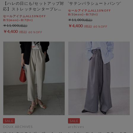
【ハレの日にも/セットアップ対
’サテンパラシュートパンツ’
応】ストレッチセンタープレス
セールアイテムALL10%OFF
パンツ
8/3(mon)~8/7(fri)
セールアイテムALL10%OFF
￥11,000
8/3(mon)~8/7(fri)
￥11,000
￥4,400
60％OFF
￥4,400
60％OFF
DOUX ARCHIVES
archives