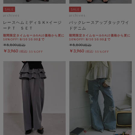
archives
archives
レースヘムミディＳＫ×イージ
バックレースアップタックワイ
ーＰＴ ＳＥＴ
ドデニム
期間限定タイムセールSALE価格から更に
期間限定タイムセールSALE価格から更に
10%OFF! 8/10 10:00まで
10%OFF! 8/10 10:00まで
￥8,800
￥8,800
￥3,960
￥3,960
55％OFF
55％OFF