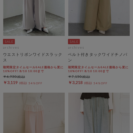
archives
archives
ウエストリボンワイドスラック
ベルト付きタックワイドチノパ
ス
ン
期間限定タイムセールSALE価格から更に
期間限定タイムセールSALE価格から更に
10%OFF! 8/10 10:00まで
10%OFF! 8/10 10:00まで
￥6,930
￥7,150
￥3,119
￥3,218
54％OFF
54％OFF