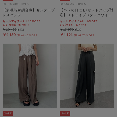
DOUX ARCHIVES
DOUX ARCHIVES
【多機能麻調合繊】センタープ
【ハレの日にも/セットアップ対
レスパンツ
応】ストライプ３タックワイド
パンツ
セールアイテムALL10%OFF
セールアイテムALL10%OFF
8/3(mon)~8/7(fri)
8/3(mon)~8/7(fri)
￥10,450
￥13,970
￥4,180
￥4,191
60％OFF
70％OFF