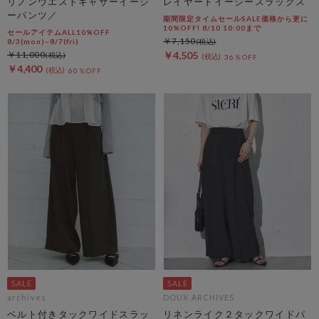
リノンウエストギャザーイージ
レイヤードイージースラックス
ーパンツ／
期間限定タイムセールSALE価格から更に
10%OFF! 8/10 10:00まで
セールアイテムALL10%OFF
￥7,150
8/3(mon)~8/7(fri)
￥11,000
￥4,505
36％OFF
￥4,400
60％OFF
archives
DOUX ARCHIVES
ベルト付きタックワイドスラッ
リネンライク２タックワイドパ