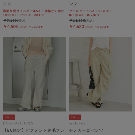
クス
ンツ
期間限定タイムセールSALE価格から更に
セールアイテムALL10%OFF
10%OFF! 8/10 10:00まで
8/3(mon)~8/7(fri)
￥7,150
￥11,550
￥4,505
￥4,620
36％OFF
60％OFF
DOUX ARCHIVES
archives
【EC限定】ピグメント裏毛フレ
チノカーゴパンツ