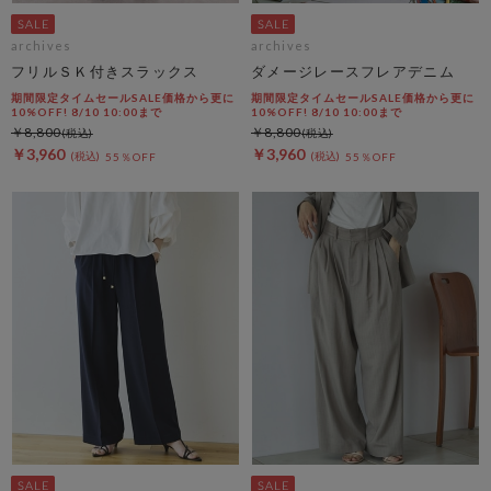
archives
archives
フリルＳＫ付きスラックス
ダメージレースフレアデニム
期間限定タイムセールSALE価格から更に
期間限定タイムセールSALE価格から更に
10%OFF! 8/10 10:00まで
10%OFF! 8/10 10:00まで
￥8,800
￥8,800
￥3,960
￥3,960
55％OFF
55％OFF