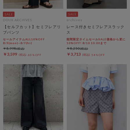
DOUX ARCHIVES
archives
【セルフカット】セミフレアリ
レース付きセミフレアスラック
ブパンツ
ス
セールアイテムALL10%OFF
期間限定タイムセールSALE価格から更に
8/3(mon)~8/7(fri)
10%OFF! 8/10 10:00まで
￥8,998
￥8,250
￥3,599
￥3,713
60％OFF
54％OFF