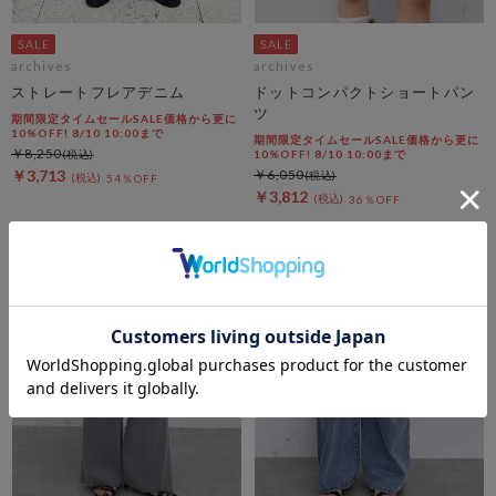
archives
archives
ストレートフレアデニム
ドットコンパクトショートパン
ツ
期間限定タイムセールSALE価格から更に
10%OFF! 8/10 10:00まで
期間限定タイムセールSALE価格から更に
￥8,250
10%OFF! 8/10 10:00まで
￥3,713
￥6,050
54％OFF
￥3,812
36％OFF