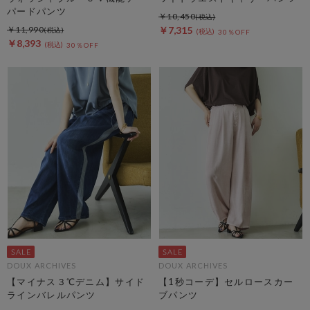
パードパンツ
￥10,450
￥11,990
￥7,315
30％OFF
￥8,393
30％OFF
DOUX ARCHIVES
DOUX ARCHIVES
【マイナス３℃デニム】サイド
【1秒コーデ】セルロースカー
ラインバレルパンツ
ブパンツ