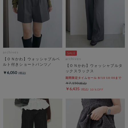
archives
【ＯＮかわ】ウォッシャブルベ
archives
ルト付きショートパンツ／
【ＯＮかわ】ウォッシャブルタ
ックスラックス
￥6,050
期間限定タイムセール 8/10 10:00まで
￥7,150
￥6,435
10％OFF