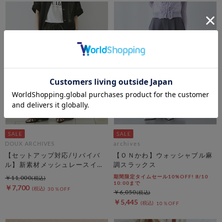
DOUX ARCHIVES
archives
【セットアップ対応/リバイバ
【ＯＮかわ】ウォッシャブル麻
ル】新素材メッシュレースイー
調スラックス
ジーパンツ
期間限定タイムセール10%OFF! 8/10
￥11,000
10:00まで
￥7,700
30％OFF
￥6,050
￥5,445
10％OFF