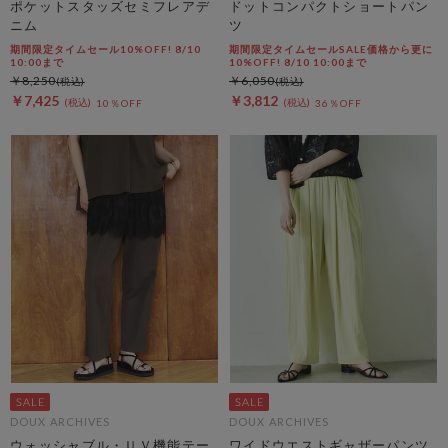
ポケットスタッズセミフレアデ
ドットコンパクトショートパン
ニム
ツ
期間限定タイムセール10%OFF! 8/10
期間限定タイムセールSALE価格から更に
10:00まで
10%OFF! 8/10 10:00まで
￥8,250
￥6,050
￥7,425
￥3,812
10％OFF
36％OFF
DOUX ARCHIVES
DOUX ARCHIVES
ウォッシャブル・ＵＶ機能テー
ワイドウエストギャザーパンツ