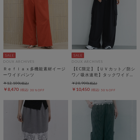
DOUX ARCHIVES
DOUX ARCHIVES
Ｒｅｆｌａｘ多機能素材イージ
【EC限定】【ＵＶカット／防シ
ーワイドパンツ
ワ／吸水速乾】タックワイドカ
ーゴパンツ
￥12,100
￥20,900
￥8,470
￥10,450
30％OFF
50％OFF