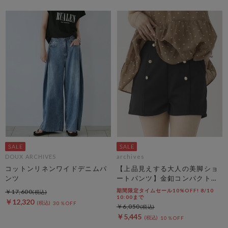
DOUX ARCHIVES
archives
コットンリネンワイドデニムパ
【上品見えする大人の美脚ショ
ンツ
ートパンツ】金釦コンパクトシ
ョートパンツ
期間限定タイムセール10%OFF! 8/10
￥17,600
10:00まで
￥12,320
30％OFF
￥6,050
￥5,445
10％OFF