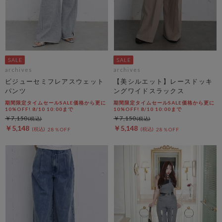
archives
archives
ビジューセミフレアスウェット
【美シルエット】レースドッキ
パンツ
ングワイドスラックス
期間限定タイムセールSALE価格から更に
期間限定タイムセールSALE価格から更に
10%OFF! 8/10 10:00まで
10%OFF! 8/10 10:00まで
￥7,150
￥7,150
￥5,148
￥5,148
28％OFF
28％OFF