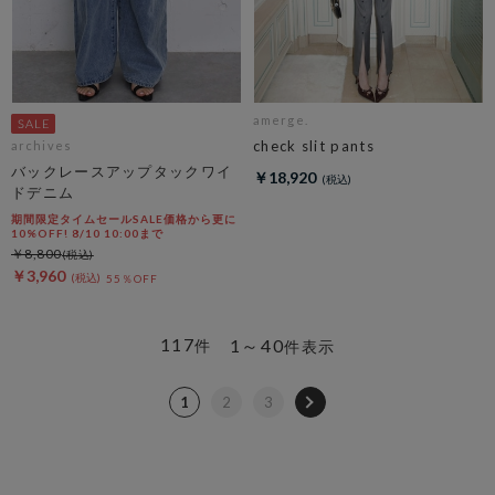
amerge.
check slit pants
archives
バックレースアップタックワイ
￥18,920
ドデニム
期間限定タイムセールSALE価格から更に
10%OFF! 8/10 10:00まで
￥8,800
￥3,960
55％OFF
117
1～40
件
件表示
1
2
3