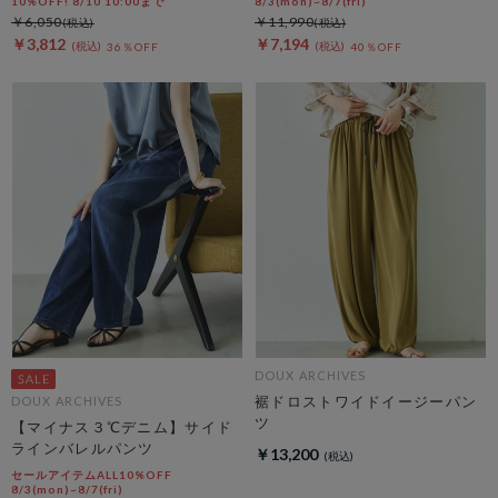
10%OFF! 8/10 10:00まで
8/3(mon)~8/7(fri)
￥6,050
￥11,990
￥3,812
￥7,194
36％OFF
40％OFF
DOUX ARCHIVES
裾ドロストワイドイージーパン
DOUX ARCHIVES
ツ
【マイナス３℃デニム】サイド
ラインバレルパンツ
￥13,200
セールアイテムALL10%OFF
8/3(mon)~8/7(fri)