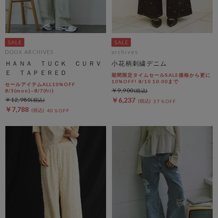
DOUX ARCHIVES
archives
ＨＡＮＡ ＴＵＣＫ ＣＵＲＶ
小花柄刺繍デニム
Ｅ ＴＡＰＥＲＥＤ
期間限定タイムセールSALE価格から更に
10%OFF! 8/10 10:00まで
セールアイテムALL10%OFF
￥9,900
8/3(mon)~8/7(fri)
￥12,980
￥6,237
37％OFF
￥7,788
40％OFF