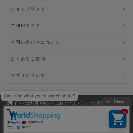
ショップリスト
ご利用ガイド
お問い合わせについて
よくあるご質問
アプリについて
当サイトでは利用体験の向上およびコンテンツの最適な提供、ト
会社概要
特定商取引法に基づく表記
ラフィックの分析を目的としてCookieを使用しています。
サイトの閲覧を継続された場合、Cookieの利用に同意したことも
ご利用規約
個人情報保護方針
のといたします。
詳細については
プライバシーポリシー
をご確認ください。
Copyright(C) P&M co.,ltd All Rights Reserved.