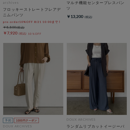
マルチ機能センタープレスパン
archives
ツ
フロッキーストレートフレアデ
ニムパンツ
￥13,200
pre-order10%OFF 8/21 10:00まで！
￥8,800
￥7,920
10％OFF
DOUX ARCHIVES
ランダムリブカットイージーパ
DOUX ARCHIVES