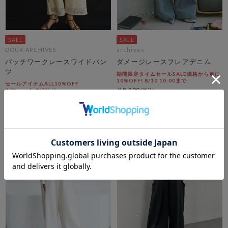
DOUX ARCHIVES
archives
パッチワークレースワイドパン
ダメージレースフレアデニム
ツ
期間限定タイムセールSALE価格から更に
10%OFF! 8/10 10:00まで
セールアイテムALL10%OFF
￥8,800
8/3(mon)~8/7(fri)
￥9,999
￥3,960
55％OFF
￥4,999
50％OFF