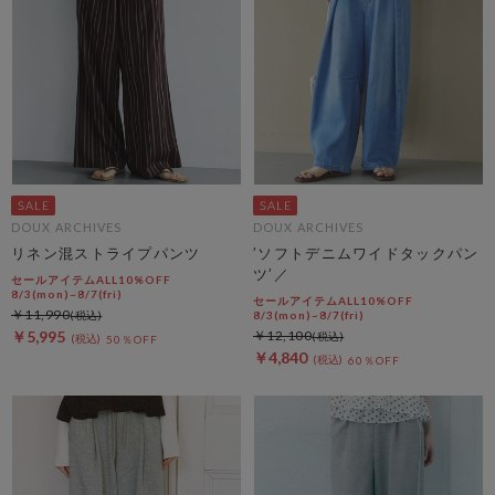
DOUX ARCHIVES
DOUX ARCHIVES
リネン混ストライプパンツ
’ソフトデニムワイドタックパン
ツ’／
セールアイテムALL10%OFF
8/3(mon)~8/7(fri)
セールアイテムALL10%OFF
￥11,990
8/3(mon)~8/7(fri)
￥5,995
￥12,100
50％OFF
￥4,840
60％OFF