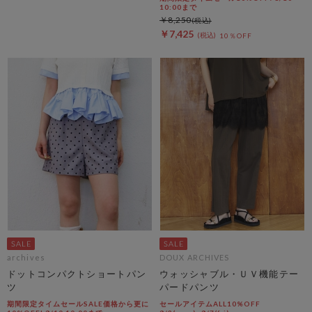
10:00まで
￥8,250
￥7,425
10％OFF
archives
DOUX ARCHIVES
ドットコンパクトショートパン
ウォッシャブル・ＵＶ機能テー
ツ
パードパンツ
期間限定タイムセールSALE価格から更に
セールアイテムALL10%OFF