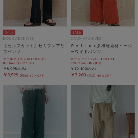
DOUX ARCHIVES
DOUX ARCHIVES
【セルフカット】セミフレアリ
Ｒｅｆｌａｘ多機能素材イージ
ブパンツ
ーワイドパンツ
セールアイテムALL10%OFF
セールアイテムALL10%OFF
8/3(mon)~8/7(fri)
8/3(mon)~8/7(fri)
￥8,998
￥12,100
￥3,599
￥7,260
60％OFF
40％OFF