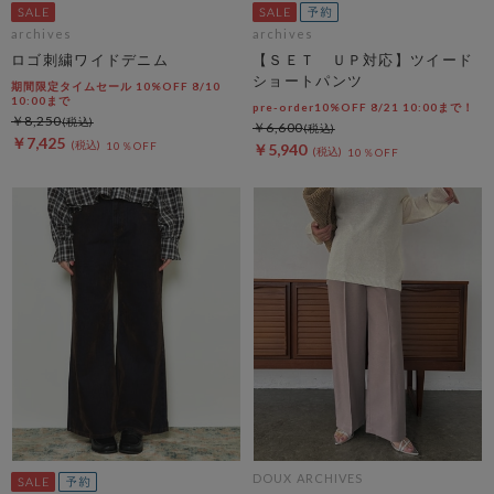
archives
archives
ロゴ刺繍ワイドデニム
【ＳＥＴ ＵＰ対応】ツイード
ショートパンツ
期間限定タイムセール 10%OFF 8/10
10:00まで
pre-order10%OFF 8/21 10:00まで！
￥8,250
￥6,600
￥7,425
10％OFF
￥5,940
10％OFF
DOUX ARCHIVES