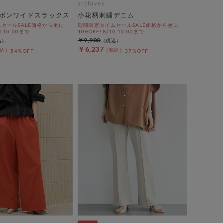
archives
ボンワイドスラックス
小花柄刺繍デニム
セールSALE価格から更に
期間限定タイムセールSALE価格から更に
0 10:00まで
10%OFF! 8/10 10:00まで
￥9,900
￥6,237
54％OFF
37％OFF