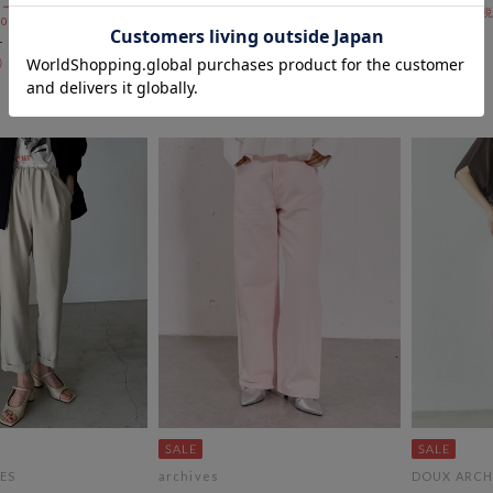
ールSALE価格から更に
￥6,050
￥8,382
50％OFF
 10:00まで
36％OFF
ES
archives
DOUX ARCH