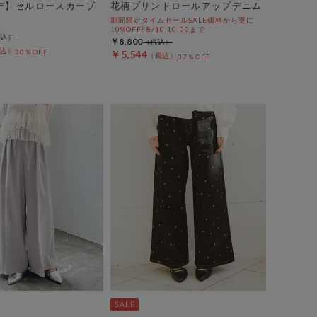
デ】セルロースカーブ
花柄プリントロールアップデニム
期間限定タイムセールSALE価格から更に
10%OFF! 8/10 10:00まで
￥8,800
30％OFF
￥5,544
37％OFF