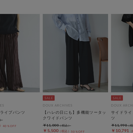
ES
DOUX ARCHIVES
DOUX ARCH
ライプパンツ
【ハレの日にも】多機能ツータッ
サイドライ
クワイドパンツ
ツ
￥11,000
￥11,990
40％OFF
￥5,500
￥10,791
50％OFF