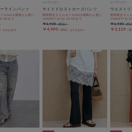
archives
archives
ーラインパンツ
サイドドロストカーゴパンツ
ウエストリ
ールSALE価格から更に
期間限定タイムセールSALE価格から更に
期間限定タイム
 10:00まで
10%OFF! 8/10 10:00まで
10%OFF! 8/1
￥6,930
￥6,930
￥4,990
￥3,119
54％OFF
27％OFF