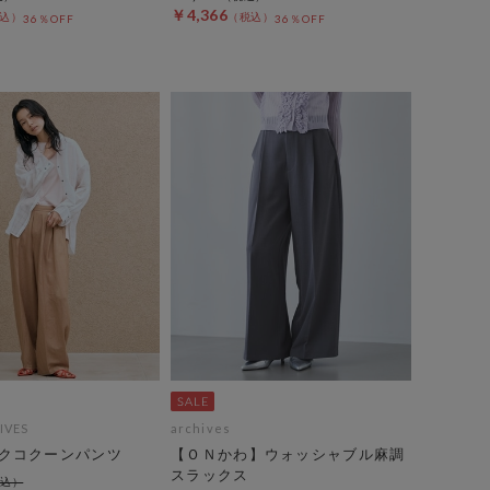
￥4,366
36％OFF
36％OFF
IVES
archives
クコクーンパンツ
【ＯＮかわ】ウォッシャブル麻調
スラックス