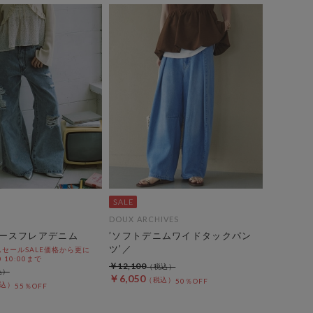
DOUX ARCHIVES
ースフレアデニム
’ソフトデニムワイドタックパン
ツ’／
セールSALE価格から更に
0 10:00まで
￥12,100
￥6,050
50％OFF
55％OFF