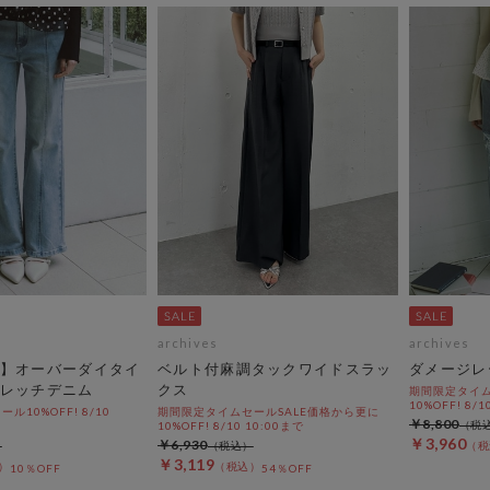
archives
archives
】オーバーダイタイ
ベルト付麻調タックワイドスラッ
ダメージレ
レッチデニム
クス
期間限定タイム
10%OFF! 8/1
10%OFF! 8/10
期間限定タイムセールSALE価格から更に
￥8,800
10%OFF! 8/10 10:00まで
￥3,960
￥6,930
￥3,119
10％OFF
54％OFF