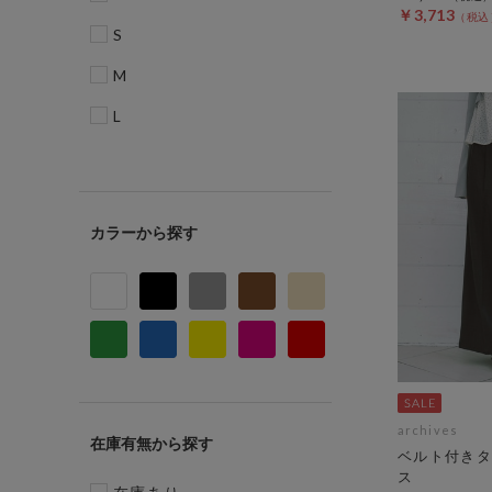
￥3,713
S
M
L
カラー
archives
在庫有無
ベルト付きタ
ス