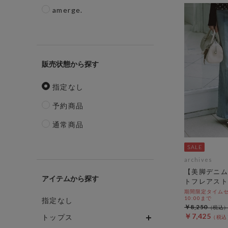
amerge.
販売状態
指定なし
予約商品
通常商品
archives
【美脚デニム
アイテム
トフレアスト
期間限定タイムセール
10:00まで
指定なし
￥8,250
￥7,425
トップス