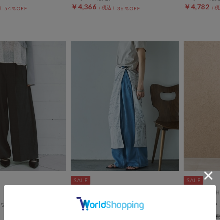
￥4,366
￥4,782
54％OFF
36％OFF
DOUX ARCHIVES
DOUX ARCH
ックワイドスラック
センターシームソフトデニム
リネンタッ
￥12,100
￥13,970