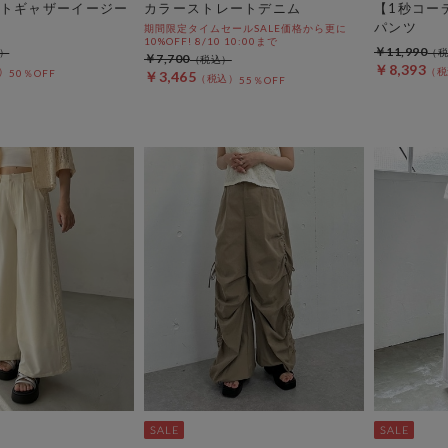
トギャザーイージー
カラーストレートデニム
【1秒コー
パンツ
期間限定タイムセールSALE価格から更に
10%OFF! 8/10 10:00まで
￥11,990
￥7,700
￥8,393
50％OFF
￥3,465
55％OFF