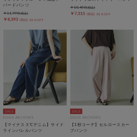
パードパンツ
￥10,450
￥11,990
￥7,315
30％OFF
￥8,393
30％OFF
DOUX ARCHIVES
DOUX ARCHIVES
【マイナス３℃デニム】サイド
【1秒コーデ】セルロースカー
ラインバレルパンツ
ブパンツ