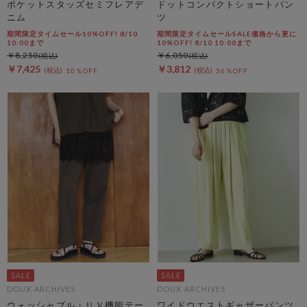
ポケットスタッズセミフレアデ
ドットコンパクトショートパン
ニム
ツ
期間限定タイムセール10%OFF! 8/10
期間限定タイムセールSALE価格から更に
10:00まで
10%OFF! 8/10 10:00まで
￥8,250
￥6,050
￥7,425
￥3,812
10％OFF
36％OFF
DOUX ARCHIVES
DOUX ARCHIVES
ウォッシャブル・ＵＶ機能テー
ワイドウエストギャザーパンツ