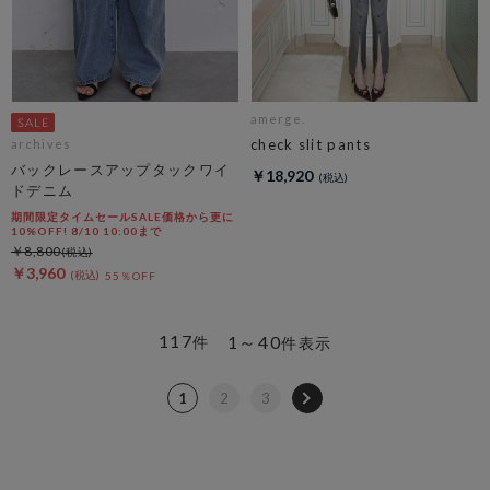
amerge.
check slit pants
archives
バックレースアップタックワイ
￥18,920
ドデニム
期間限定タイムセールSALE価格から更に
10%OFF! 8/10 10:00まで
￥8,800
￥3,960
55％OFF
117
1～40
件
件表示
1
2
3