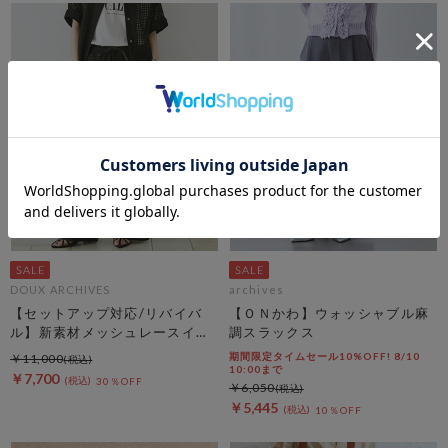
DOUX ARCHIVES
archives
【セットアップ対応/リバイバ
【ＯＮかわ】ウォッシャブル麻
ル】新素材メッシュレースイー
調スラックス
ジーパンツ
期間限定タイムセール10%OFF! 8/10
￥11,000
10:00まで
￥7,700
30％OFF
￥6,050
￥5,445
10％OFF