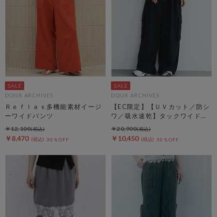
DOUX ARCHIVES
DOUX ARCHIVES
Ｒｅｆｌａｘ多機能素材イージ
【EC限定】【ＵＶカット／防シ
ーワイドパンツ
ワ／吸水速乾】タックワイドカ
ーゴパンツ
￥12,100
￥20,900
￥8,470
￥10,450
30％OFF
50％OFF