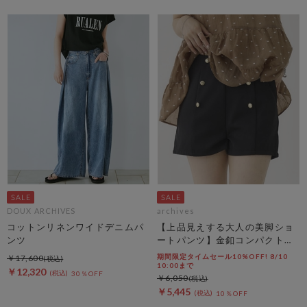
DOUX ARCHIVES
archives
コットンリネンワイドデニムパ
【上品見えする大人の美脚ショ
ンツ
ートパンツ】金釦コンパクトシ
ョートパンツ
期間限定タイムセール10%OFF! 8/10
￥17,600
10:00まで
￥12,320
30％OFF
￥6,050
￥5,445
10％OFF