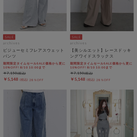
archives
archives
ビジューセミフレアスウェット
【美シルエット】レースドッキ
パンツ
ングワイドスラックス
期間限定タイムセールSALE価格から更に
期間限定タイムセールSALE価格から更に
10%OFF! 8/10 10:00まで
10%OFF! 8/10 10:00まで
￥7,150
￥7,150
￥5,148
￥5,148
28％OFF
28％OFF