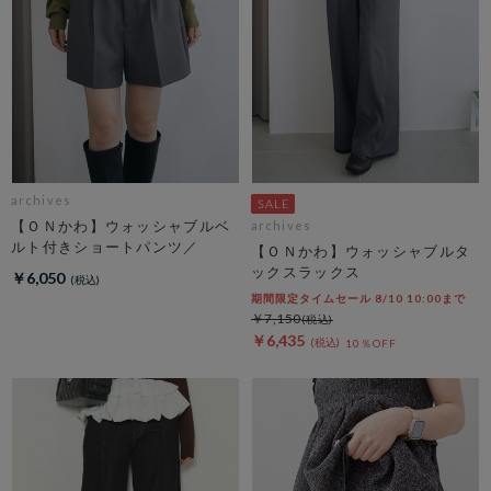
archives
【ＯＮかわ】ウォッシャブルベ
archives
ルト付きショートパンツ／
【ＯＮかわ】ウォッシャブルタ
ックスラックス
￥6,050
期間限定タイムセール 8/10 10:00まで
￥7,150
￥6,435
10％OFF