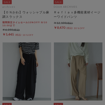
archives
DOUX ARCHIVES
【ＯＮかわ】ウォッシャブル麻
Ｒｅｆｌａｘ多機能素材イージ
調スラックス
ーワイドパンツ
期間限定タイムセール10%OFF! 8/10
￥12,100
10:00まで
￥8,470
30％OFF
￥6,050
￥5,445
10％OFF