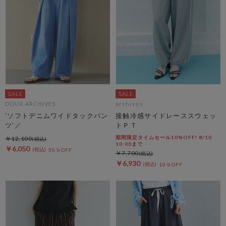
DOUX ARCHIVES
archives
’ソフトデニムワイドタックパン
接触冷感サイドレーススウェッ
ツ’／
トＰＴ
期間限定タイムセール10%OFF! 8/10
￥12,100
10:00まで
￥6,050
50％OFF
￥7,700
￥6,930
10％OFF