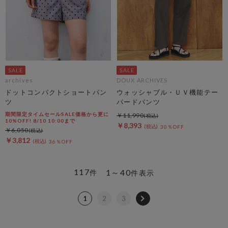
archives
DOUX ARCHIVES
ドットコンパクトショートパン
ウォッシャブル・ＵＶ機能テー
ツ
パードパンツ
期間限定タイムセールSALE価格から更に
￥11,990
10%OFF! 8/10 10:00まで
￥8,393
30％OFF
￥6,050
￥3,812
36％OFF
117
1～40
件
件表示
1
2
3