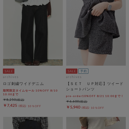
archives
archives
ロゴ刺繍ワイドデニム
【ＳＥＴ ＵＰ対応】ツイード
ショートパンツ
期間限定タイムセール 10%OFF 8/10
10:00まで
pre-order10%OFF 8/21 10:00まで！
￥8,250
￥6,600
￥7,425
10％OFF
￥5,940
10％OFF