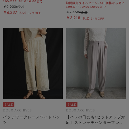
10%OFF! 8/10 10:00まで
期間限定タイムセールSALE価格から更に
￥9,900
10%OFF! 8/10 10:00まで
￥6,237
￥7,150
37％OFF
￥3,218
54％OFF
DOUX ARCHIVES
DOUX ARCHIVES
パッチワークレースワイドパン
【ハレの日にも/セットアップ対
ツ
応】ストレッチセンタープレス
パンツ