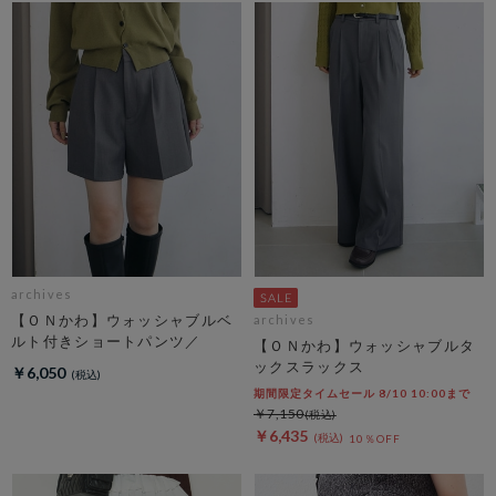
archives
【ＯＮかわ】ウォッシャブルベ
archives
ルト付きショートパンツ／
【ＯＮかわ】ウォッシャブルタ
ックスラックス
￥6,050
期間限定タイムセール 8/10 10:00まで
￥7,150
￥6,435
10％OFF