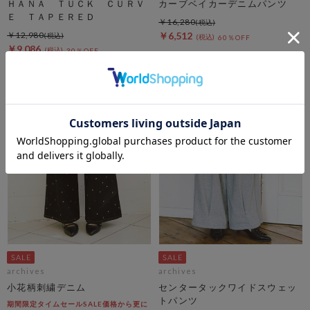
ＨＡＮＡ ＴＵＣＫ ＣＵＲＶ
カーブベイカーデニムパンツ
Ｅ ＴＡＰＥＲＥＤ
￥16,280
￥12,980
￥6,512
60％OFF
￥9,086
30％OFF
archives
archives
小花柄刺繍デニム
センタータックワイドスウェッ
トパンツ
期間限定タイムセールSALE価格から更に