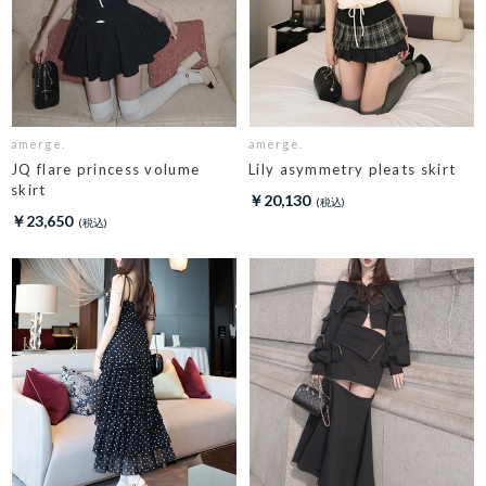
amerge.
amerge.
JQ flare princess volume
Lily asymmetry pleats skirt
skirt
￥20,130
￥23,650