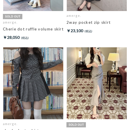
amerge.
2way pocket zip skirt
amerge.
Cherie dot ruffle volume skirt
￥23,100
￥28,050
amerge.