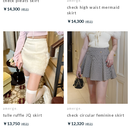
check pleats skirt
amerge.
check high waist mermaid
￥14,300
skirt
￥14,300
amerge.
amerge.
tulle ruffle JQ skirt
check circular feminine skirt
￥13,750
￥12,320