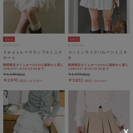
archives
archives
２ｗａｙレースラッフルミニス
コットンライクバルーンミニＳ
カート
Ｋ
期間限定タイムセールSALE価格から更に
期間限定タイムセールSALE価格から更に
10%OFF! 8/10 10:00まで
10%OFF! 8/10 10:00まで
￥6,600
￥6,050
￥2,970
￥3,812
55％OFF
36％OFF