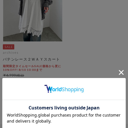
archives
バテンレース２ＷＡＹスカート
期間限定タイムセールSALE価格から更に
10%OFF! 8/10 10:00まで
￥6,930
￥3,119
54％OFF
3
件