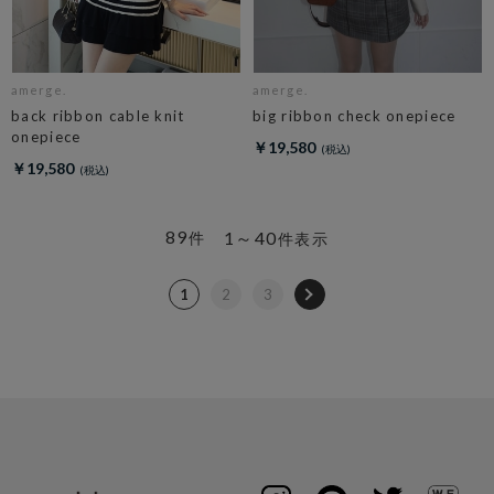
amerge.
amerge.
back ribbon cable knit
big ribbon check onepiece
onepiece
￥19,580
￥19,580
89
1～40
件
件表示
1
2
3