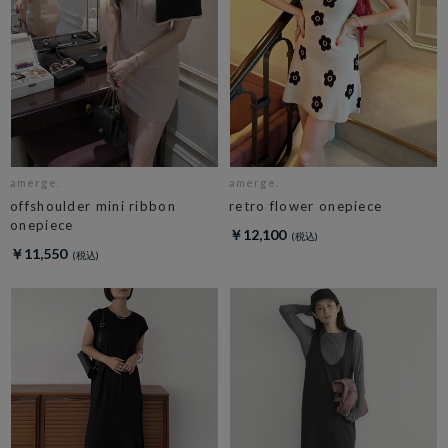
amerge.
amerge.
offshoulder mini ribbon
retro flower onepiece
onepiece
￥12,100
￥11,550