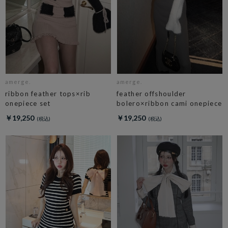
amerge.
amerge.
ribbon feather tops×rib
feather offshoulder
onepiece set
bolero×ribbon cami onepiece
￥19,250
￥19,250