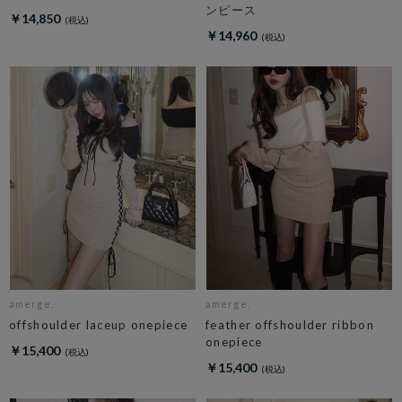
ンピース
￥14,850
￥14,960
amerge.
amerge.
offshoulder laceup onepiece
feather offshoulder ribbon
onepiece
￥15,400
￥15,400