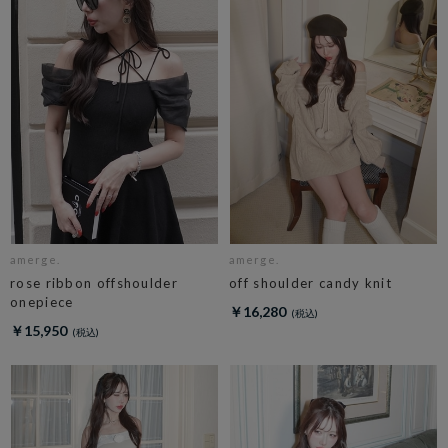
amerge.
amerge.
rose ribbon offshoulder
off shoulder candy knit
onepiece
￥16,280
￥15,950