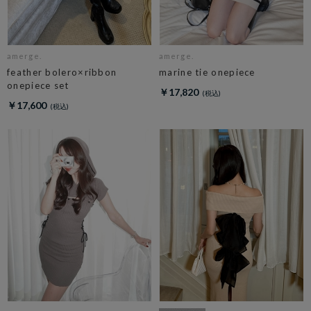
amerge.
amerge.
feather bolero×ribbon
marine tie onepiece
onepiece set
￥17,820
￥17,600