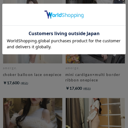
amerge.
amerge.
choker balloon lace onepiece
mini cardigan×multi border
ribbon onepiece
￥17,600
￥17,600