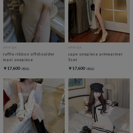
amerge.
amerge.
ruffle ribbon offshoulder
cape onepiece armwarmer
maxi onepiece
3set
￥17,600
￥17,600