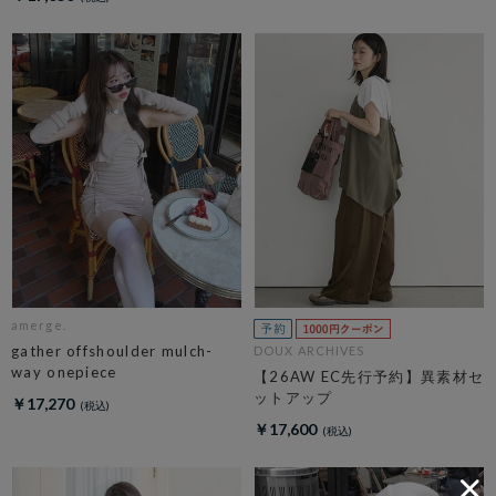
amerge.
gather offshoulder mulch-
DOUX ARCHIVES
way onepiece
【26AW EC先行予約】異素材セ
ットアップ
￥17,270
￥17,600