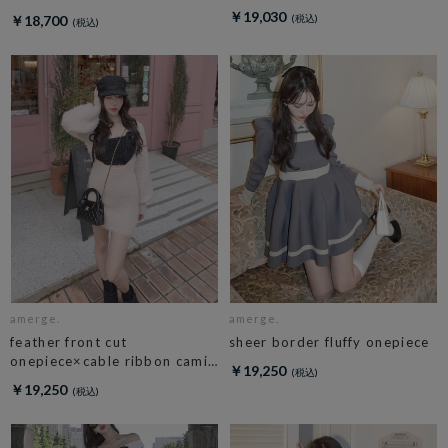
￥19,030
￥18,700
amerge.
amerge.
feather front cut
sheer border fluffy onepiece
onepiece×cable ribbon cami
￥19,250
set
￥19,250