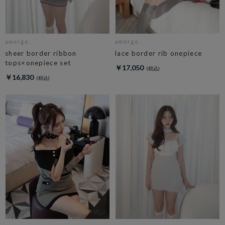
amerge.
amerge.
sheer border ribbon
lace border rib onepiece
tops×onepiece set
￥17,050
￥16,830