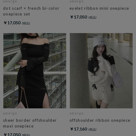
amerge.
amerge.
dot scarf × french bi-color
eyelet ribbon mini onepiece
onepiece set
￥17,050
￥17,050
amerge.
amerge.
sheer border offshoulder
offshoulder ribbon onepiece
maxi onepiece
￥17,160
￥17,050