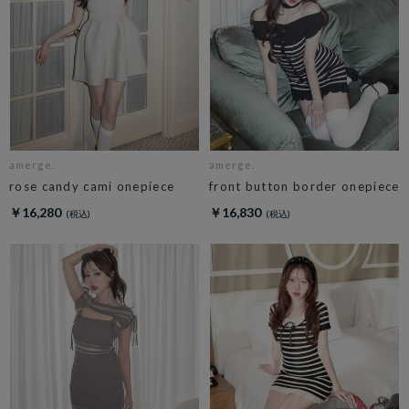
amerge.
amerge.
rose candy cami onepiece
front button border onepiece
￥16,280
￥16,830