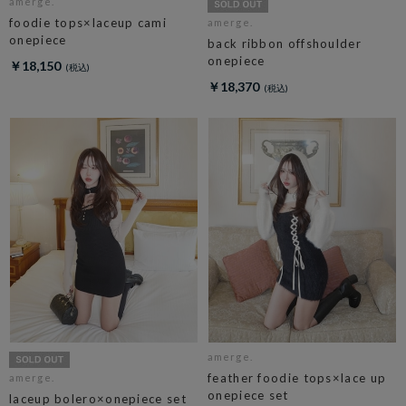
amerge.
foodie tops×laceup cami
amerge.
onepiece
back ribbon offshoulder
onepiece
￥18,150
￥18,370
amerge.
feather foodie tops×lace up
amerge.
onepiece set
laceup bolero×onepiece set