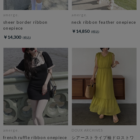
amerge.
amerge.
sheer border ribbon
neck ribbon feather onepiece
onepiece
￥14,850
￥14,300
amerge.
DOUX ARCHIVES
french ruffle ribbon onepiece
シアーストライプ袖ドロストワ