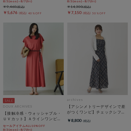
8/3(mon)~8/7(fri)
8/3(mon)~8/7(fri)
￥9,460
￥14,300
￥5,676
￥7,150
40％OFF
50％OFF
archives
【アシンメトリーデザインで差
DOUX ARCHIVES
がつくワンピ】チェックシフォ
【接触冷感・ウォッシャブル・
ンドロストキャミワンピース
ＵＶカット】Ａラインワンピー
￥8,800
ス
セールアイテムALL10%OFF
8/3(mon)~8/7(fri)