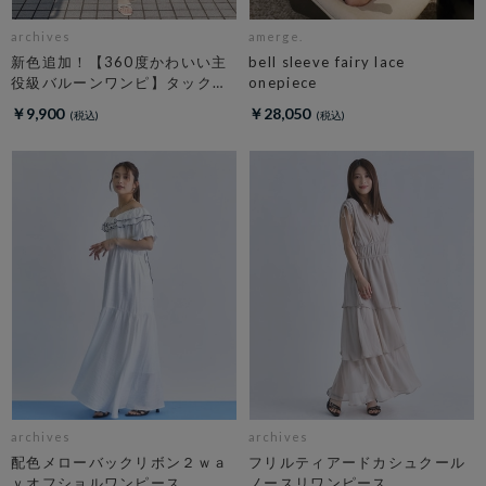
archives
amerge.
新色追加！【360度かわいい主
bell sleeve fairy lace
役級バルーンワンピ】タックバ
onepiece
ルーンノースリギャザーワンピ
￥9,900
￥28,050
ース
archives
archives
配色メローバックリボン２ｗａ
フリルティアードカシュクール
ｙオフショルワンピース
ノースリワンピース