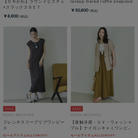
【ＯＮかわ】ラウンドビスチェ
laceup tiered ruffle onepiece
×スラックスＳＥＴ
￥30,800
￥8,800
DOUX ARCHIVES
DOUX ARCHIVES
フレンチスリーブリブワンピー
【接触冷感・ＵＶ・ウォッシャ
ス
ブル】ナイロンキャミワンピー
ス
セールアイテムALL10%OFF
セールアイテムALL10%OFF