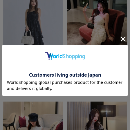
archives
amerge.
【映え確定！】ドットアソート
sheer dot drape set up
フリルティアードキャミワンピ
￥25,850
ース
￥9,900