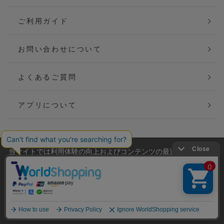
ご利用ガイド
お問い合わせについて
よくあるご質問
アプリについて
当サイトでは利用体験の向上およびコンテンツの最適な提供、ト
会社概要
特定商取引法に基づく表記
ラフィックの分析を目的としてCookieを使用しています。
サイトの閲覧を継続された場合、Cookieの利用に同意したことも
ご利用規約
個人情報保護方針
のといたします。
詳細については
プライバシーポリシー
をご確認ください。
Copyright(C) P&M co.,ltd All Rights Reserved.
承諾する