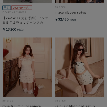
amerge.
grace ribbon setup
DOUX ARCHIVES
【26AW EC先行予約】インナー
￥32,450
ＳＥＴ２Ｗａｙジャンスカ
￥13,200
amerge.
amerge.
rose frill mini onepiece
velour ribbon dot setup