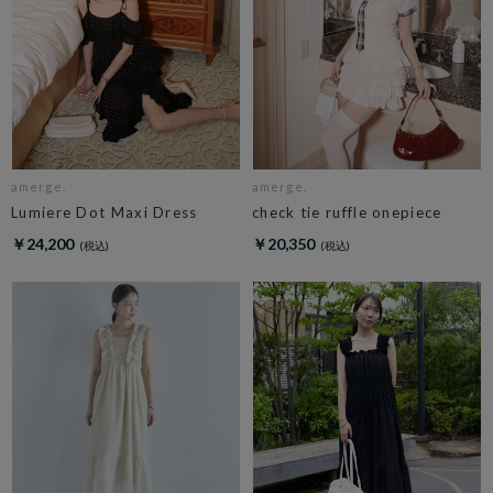
amerge.
amerge.
Lumiere Dot Maxi Dress
check tie ruffle onepiece
￥24,200
￥20,350