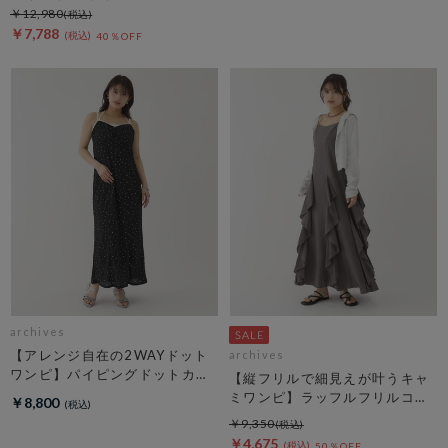
￥12,980
￥7,788
40％OFF
archives
【アレンジ自在の2WAYドット
archives
ワンピ】パイピングドットカッ
【縦フリルで細見えが叶うキャ
トＪＱキャミワンピース
ミワンピ】ラッフルフリルコッ
￥8,800
トン楊柳キャミワンピース
￥9,350
￥4,675
50％OFF