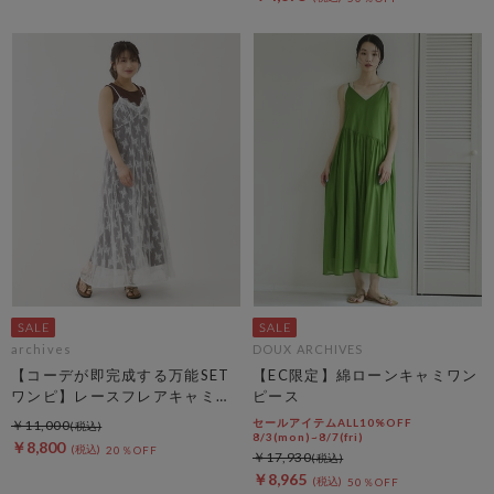
archives
DOUX ARCHIVES
【コーデが即完成する万能SET
【EC限定】綿ローンキャミワン
ワンピ】レースフレアキャミＯ
ピース
Ｐ×ノースカットリブＯＰＳＥ
セールアイテムALL10%OFF
￥11,000
Ｔ
8/3(mon)~8/7(fri)
￥8,800
20％OFF
￥17,930
￥8,965
50％OFF