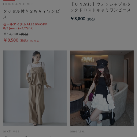
【ＯＮかわ】ウォッシャブルタ
DOUX ARCHIVES
ックドロストキャミワンピース
タッセル付き２ＷＡＹワンピー
ス
￥8,800
セールアイテムALL10%OFF
8/3(mon)~8/7(fri)
￥14,300
￥8,580
40％OFF
archives
amerge.