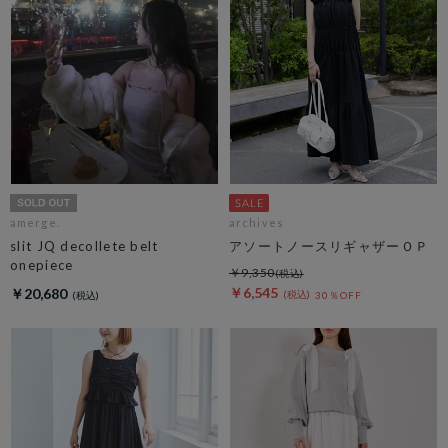
amerge.
archives
slit JQ decollete belt
アソートノースリギャザーＯＰ
onepiece
￥9,350
￥6,545
￥20,680
30％OFF