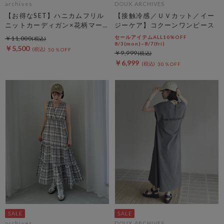
archives
DOUX ARCHIVES
【お得なSET】ハニカムフリル
【接触冷感／ＵＶカット／イー
ニットカーディガン×花柄マー
ジーケア】コクーンワンピース
メイドキャミｏｐＳＥＴ
セールアイテムALL10%OFF
￥11,000
8/3(mon)~8/7(fri)
￥5,500
50％OFF
￥9,999
￥6,999
30％OFF
archives
DOUX ARCHIVES