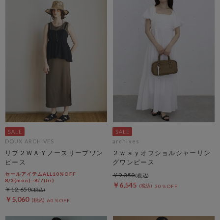
DOUX ARCHIVES
archives
リブ２ＷＡＹノースリーブワン
２ｗａｙオフショルシャーリン
ピース
グワンピース
セールアイテムALL10%OFF
￥9,350
8/3(mon)~8/7(fri)
￥6,545
30％OFF
￥12,650
￥5,060
60％OFF