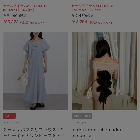
セールアイテムALL10%OFF
セールアイテムALL10%OFF
8/3(mon)~8/7(fri)
8/3(mon)~8/7(fri)
￥9,460
￥9,460
￥5,676
￥3,784
40％OFF
60％OFF
archives
amerge.
２ｗａｙパフスリブラウス×ギ
back ribbon offshoulder
ャザーキャミワンピースＳＥＴ
onepiece