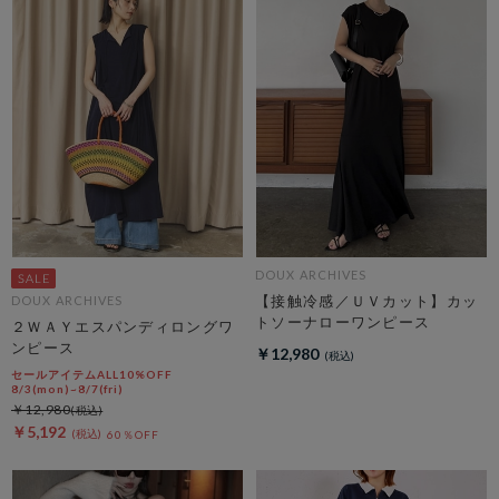
DOUX ARCHIVES
【接触冷感／ＵＶカット】カッ
DOUX ARCHIVES
トソーナローワンピース
２ＷＡＹエスパンディロングワ
ンピース
￥12,980
セールアイテムALL10%OFF
8/3(mon)~8/7(fri)
￥12,980
￥5,192
60％OFF