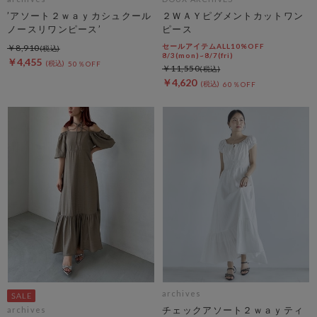
’アソート２ｗａｙカシュクール
２ＷＡＹピグメントカットワン
ノースリワンピース’
ピース
セールアイテムALL10%OFF
￥8,910
8/3(mon)~8/7(fri)
￥4,455
50％OFF
￥11,550
￥4,620
60％OFF
archives
チェックアソート２ｗａｙティ
archives