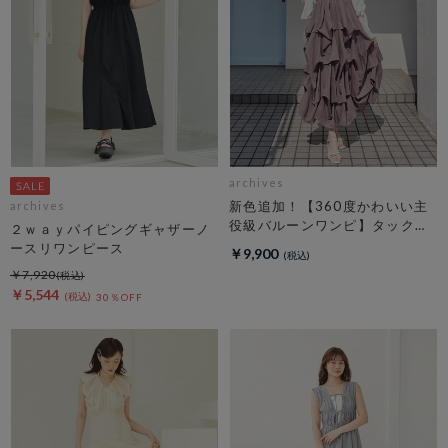
archives
新色追加！【360度かわいい主
archives
役級バルーンワンピ】タックバ
２ｗａｙパイピングギャザーノ
ルーンノースリギャザーワンピ
ースリワンピース
￥9,900
ース
￥7,920
￥5,544
30％OFF