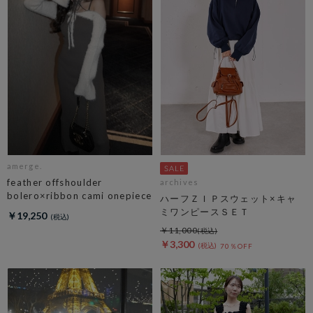
amerge.
feather offshoulder
archives
bolero×ribbon cami onepiece
ハーフＺＩＰスウェット×キャ
ミワンピースＳＥＴ
￥19,250
￥11,000
￥3,300
70％OFF