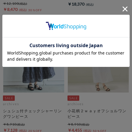
￥12,100
￥18,370
￥8,470
30％OFF
archives
archives
シュシュ付チェックシャーリン
小花柄２ｗａｙオフショルワン
グワンピース
ピース
￥8,910
￥8,910
￥7,128
￥4,455
20％OFF
50％OFF