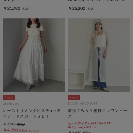
￥21,780
￥25,300
archives
DOUX ARCHIVES
レーストリミングビスチェ×テ
前後２ＷＡＹ楊柳ジレワンピー
ィアードスカートＳＥＴ
ス
セールアイテムALL10%OFF
￥9,900
8/3(mon)~8/7(fri)
￥4,950
50％OFF
￥9,680