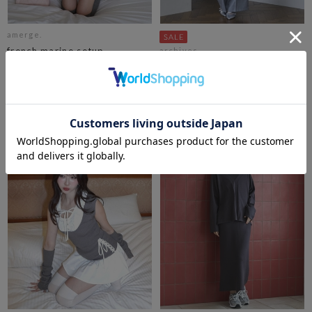
amerge.
french marine setup
archives
【ＯＮかわ】Ｆボタンフレアビ
￥27,500
スチェ×スラックスＳＥＴ
￥8,800
￥6,160
30％OFF