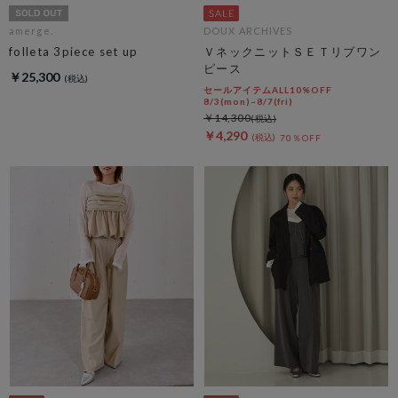
amerge.
DOUX ARCHIVES
folleta 3piece set up
ＶネックニットＳＥＴリブワン
ピース
￥25,300
セールアイテムALL10%OFF
8/3(mon)~8/7(fri)
￥14,300
￥4,290
70％OFF