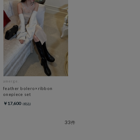
amerge.
feather bolero×ribbon
onepiece set
￥17,600
33
件