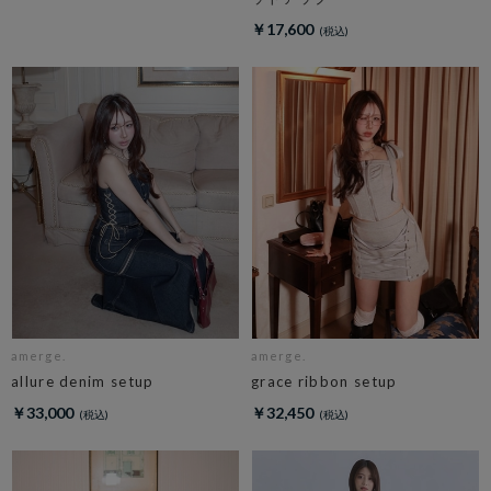
￥17,600
amerge.
amerge.
allure denim setup
grace ribbon setup
￥33,000
￥32,450