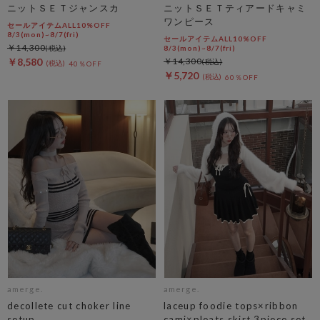
ニットＳＥＴジャンスカ
ニットＳＥＴティアードキャミ
ワンピース
セールアイテムALL10%OFF
8/3(mon)~8/7(fri)
セールアイテムALL10%OFF
￥14,300
8/3(mon)~8/7(fri)
￥8,580
￥14,300
40％OFF
￥5,720
60％OFF
amerge.
amerge.
decollete cut choker line
laceup foodie tops×ribbon
setup
cami×pleats skirt 3piece set