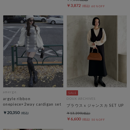
￥3,872
60％OFF
amerge.
argyle ribbon
DOUX ARCHIVES
onepiece×2way cardigan set
ブラウスｘジャンスカ SET UP
￥20,350
￥13,200
￥6,600
50％OFF