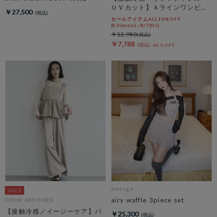
ＵＶカット】Ａラインワンピー
￥27,500
ス
セールアイテムALL10%OFF
8/3(mon)~8/7(fri)
￥12,980
￥7,788
40％OFF
amerge.
airy waffle 3piece set
DOUX ARCHIVES
【接触冷感／イージーケア】バ
￥25,300