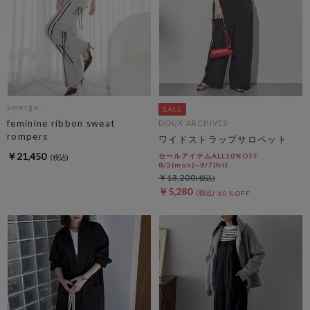
amerge.
feminine ribbon sweat
DOUX ARCHIVES
rompers
ワイドストラップサロペット
￥21,450
セールアイテムALL10%OFF
8/3(mon)~8/7(fri)
￥13,200
￥5,280
60％OFF