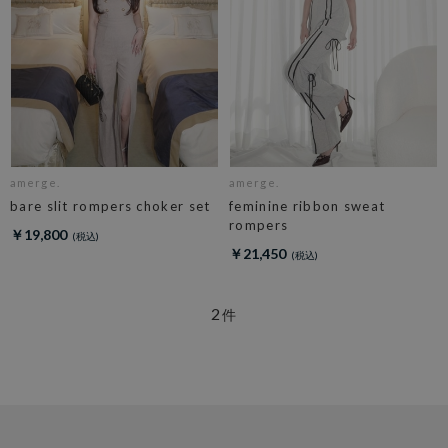
amerge.
amerge.
bare slit rompers choker set
feminine ribbon sweat
rompers
￥19,800
￥21,450
2
件