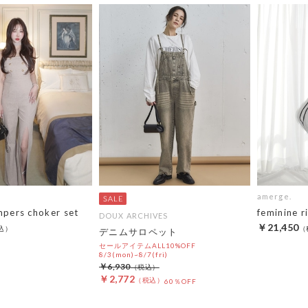
amerge.
mpers choker set
feminine 
DOUX ARCHIVES
￥21,450
デニムサロペット
セールアイテムALL10%OFF
8/3(mon)~8/7(fri)
￥6,930
￥2,772
60％OFF