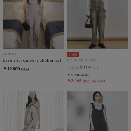
amerge.
bare slit rompers choker set
DOUX ARCHIVES
デニムサロペット
￥19,800
￥6,930
￥3,465
50％OFF