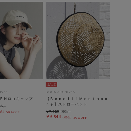
IVES
DOUX ARCHIVES
ＥＮロゴキャップ
【ＢｅｎｅｌｌｉＭｏｎｔａｃｏ
ｎｅ】ストローハット
￥7,920
50％OFF
￥5,544
30％OFF