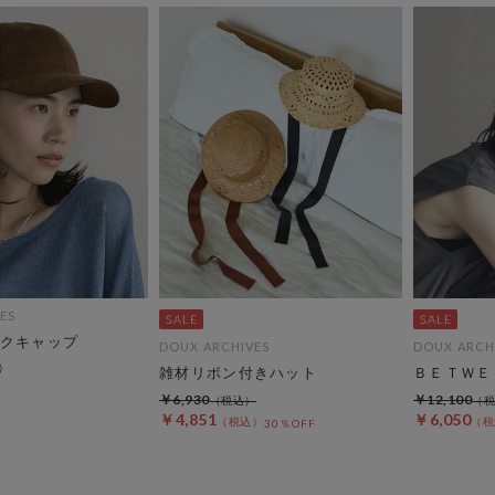
ES
クキャップ
DOUX ARCHIVES
DOUX ARCH
雑材リボン付きハット
ＢＥＴＷＥ
￥6,930
￥12,100
￥4,851
￥6,050
30％OFF