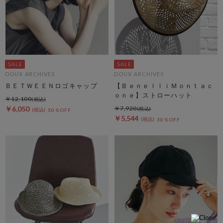
DOUX ARCHIVES
DOUX ARCHIVES
ＢＥＴＷＥＥＮロゴキャップ
【ＢｅｎｅｌｌｉＭｏｎｔａｃ
ｏｎｅ】ストローハット
￥12,100
￥6,050
￥7,920
50％OFF
￥5,544
30％OFF