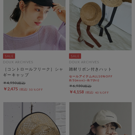
DOUX ARCHIVES
DOUX ARCHIVES
［コントロールフリーク］シャ
雑材リボン付きハット
ギーキャップ
セールアイテムALL10%OFF
8/3(mon)~8/7(fri)
￥4,950
￥6,930
￥2,475
50％OFF
￥4,158
40％OFF