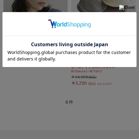
DOUX ARCHIVES
スエードライクキャップ
DOUX ARCHIVES
クロシェバケットハット
￥4,950
セールアイテムALL10%OFF
8/3(mon)~8/7(fri)
￥14,300
￥5,720
60％OFF
6
件