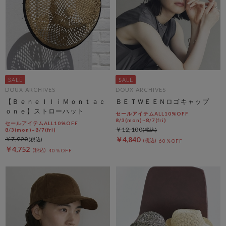
DOUX ARCHIVES
DOUX ARCHIVES
【ＢｅｎｅｌｌｉＭｏｎｔａｃ
ＢＥＴＷＥＥＮロゴキャップ
ｏｎｅ】ストローハット
セールアイテムALL10%OFF
8/3(mon)~8/7(fri)
セールアイテムALL10%OFF
￥12,100
8/3(mon)~8/7(fri)
￥7,920
￥4,840
60％OFF
￥4,752
40％OFF