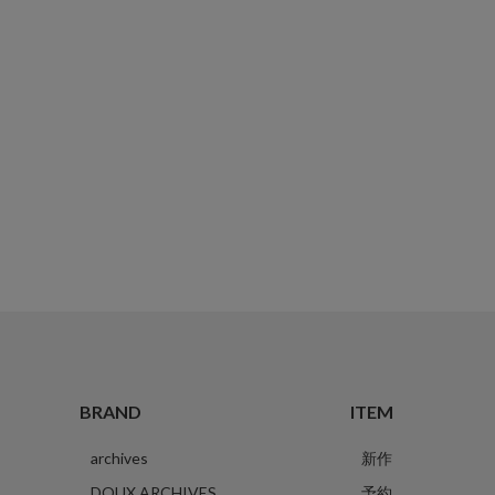
BRAND
ITEM
archives
新作
DOUX ARCHIVES
予約