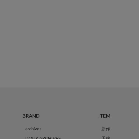
BRAND
ITEM
archives
新作
DOUX ARCHIVES
予約