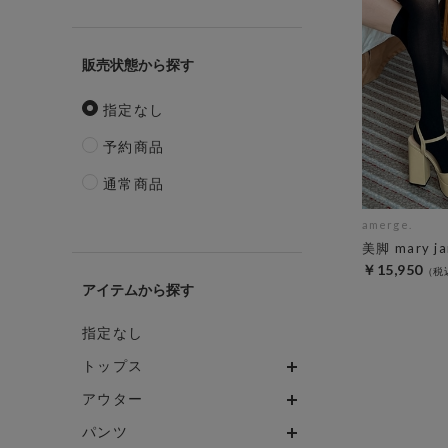
販売状態
指定なし
予約商品
通常商品
amerge.
美脚 mary ja
￥15,950
アイテム
指定なし
トップス
アウター
パンツ