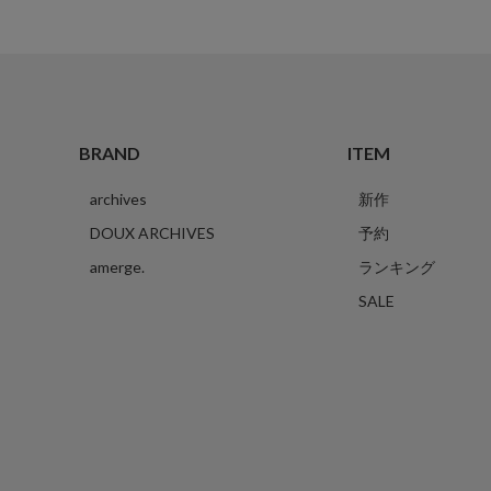
BRAND
ITEM
archives
新作
DOUX ARCHIVES
予約
amerge.
ランキング
SALE