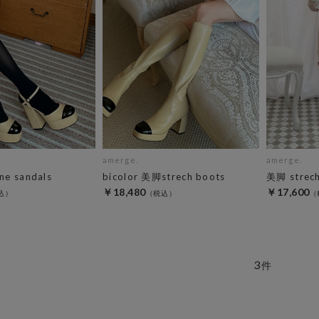
amerge.
amerge.
ne sandals
bicolor 美脚strech boots
美脚 strech
￥18,480
￥17,600
3
件