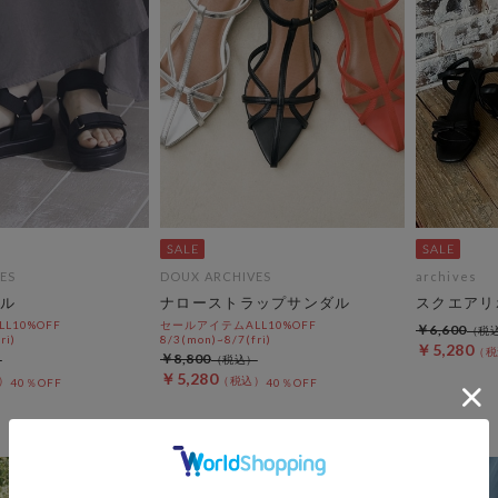
ES
DOUX ARCHIVES
archives
ル
ナローストラップサンダル
スクエアリ
L10%OFF
セールアイテムALL10%OFF
￥6,600
ri)
8/3(mon)~8/7(fri)
￥5,280
￥8,800
￥5,280
40％OFF
40％OFF