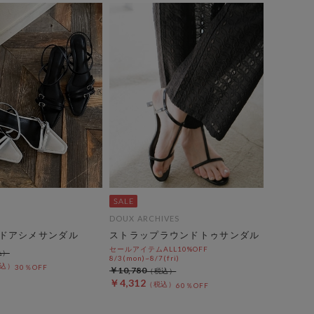
DOUX ARCHIVES
ドアシメサンダル
ストラップラウンドトゥサンダル
セールアイテムALL10%OFF
8/3(mon)~8/7(fri)
30％OFF
￥10,780
￥4,312
60％OFF