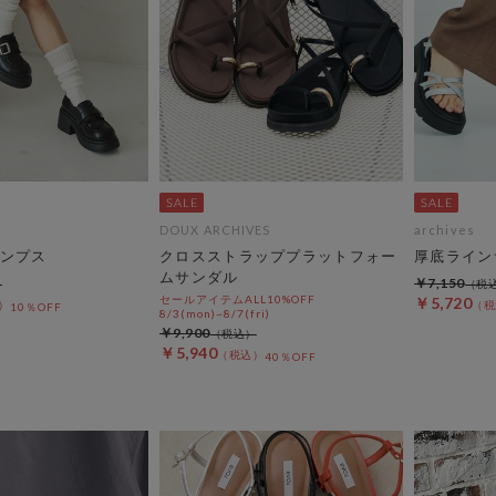
DOUX ARCHIVES
archives
ンプス
クロスストラッププラットフォー
厚底ライン
ムサンダル
￥7,150
セールアイテムALL10%OFF
￥5,720
10％OFF
8/3(mon)~8/7(fri)
￥9,900
￥5,940
40％OFF