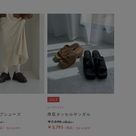
archives
プシューズ
厚底タッセルサンダル
￥7,590
￥3,795
50％OFF
50％OFF