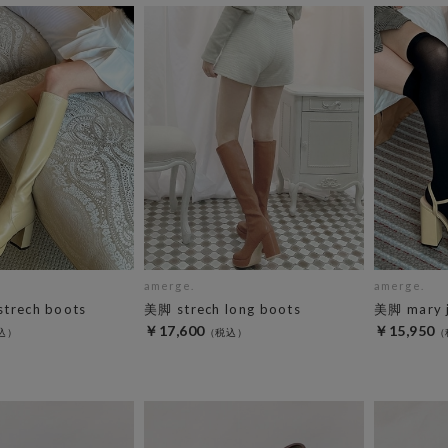
amerge.
amerge.
strech boots
美脚 strech long boots
美脚 mary j
￥17,600
￥15,950