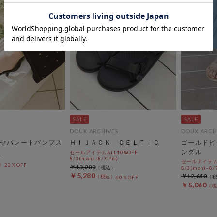
DOUX ARCHIVES
DOUX ARCH
セパレートパンプス
ＨＩＪＡＣＫ ＣＥＬＴＩＣ
ゴールドピ
ンダル
セールアイテムALL10%OFF
8/3(mon)~8/7(fri)
セールアイテムA
20％OFF
￥13,200
8/3(mon)~8/7
￥5,280
￥12,650
60％OFF
￥5,060