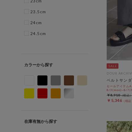
23cm
23.5cm
24cm
24.5cm
カラー
DOUX ARCHIV
ベルトサンダ
セールアイテムAL
8/3(mon)~8/7(f
￥8,910
￥5,346
在庫有無