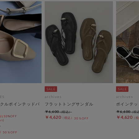
ES
archives
archives
クルポインテッドパ
フラットトングサンダル
ポインテッ
￥6,600
￥6,600
L10%OFF
￥4,620
￥4,620
30％OFF
ri)
50％OFF