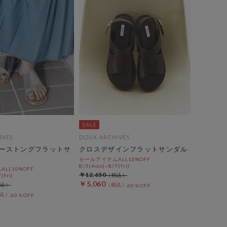
IVES
DOUX ARCHIVES
ーストングフラットサ
クロスデザインフラットサンダル
セールアイテムALL10%OFF
8/3(mon)~8/7(fri)
LL10%OFF
￥12,650
(fri)
￥5,060
60％OFF
60％OFF