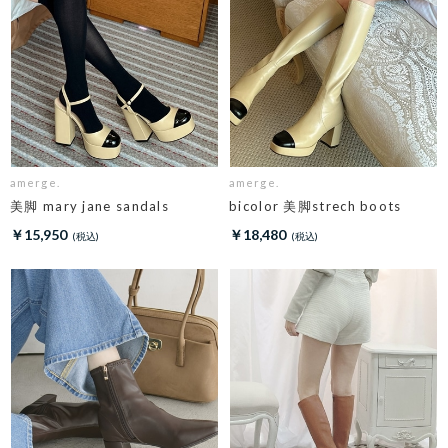
amerge.
amerge.
美脚 mary jane sandals
bicolor 美脚strech boots
￥15,950
￥18,480