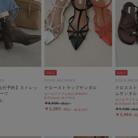
ES
DOUX ARCHIVES
DOUX ARCH
C先行予約】ストレッ
ナローストラップサンダル
クロススト
ーツ
ムサンダル
セールアイテムALL10%OFF
8/3(mon)~8/7(fri)
セールアイテムA
￥8,800
8/3(mon)~8/7
￥5,280
￥9,900
40％OFF
￥5,940