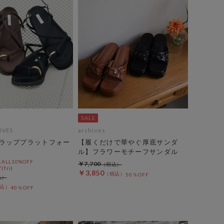
IVES
archives
ラッププラットフォー
【履くだけで華やぐ厚底サンダ
ル】フラワーモチーフサンダル
LL10%OFF
￥7,700
(fri)
￥3,850
50％OFF
40％OFF