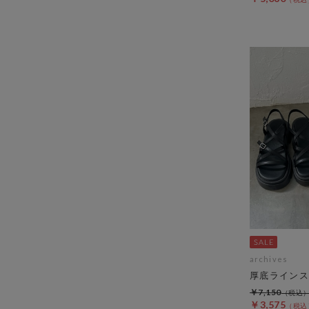
archives
厚底ラインス
￥7,150
￥3,575