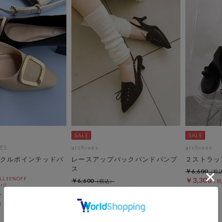
ES
archives
archives
クルポインテッドパ
レースアップバックバンドパンプ
２ストラッ
ス
￥6,600
L10%OFF
￥3,300
￥6,600
ri)
￥5,280
20％OFF
50％OFF