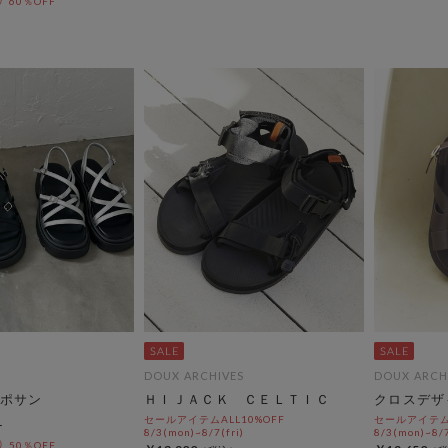
60％OFF
DOUX ARCHIVES
DOUX ARCH
ポサン
ＨＩＪＡＣＫ ＣＥＬＴＩＣ
クロスデザ
セールアイテムALL10%OFF
セールアイテムA
8/3(mon)~8/7(fri)
8/3(mon)~8/7
50％OFF