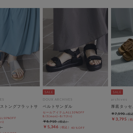
ES
DOUX ARCHIVES
archives
ストングフラットサ
ベルトサンダル
厚底タッセ
セールアイテムALL10%OFF
￥7,590
8/3(mon)~8/7(fri)
L10%OFF
￥3,795
￥8,910
ri)
￥5,346
40％OFF