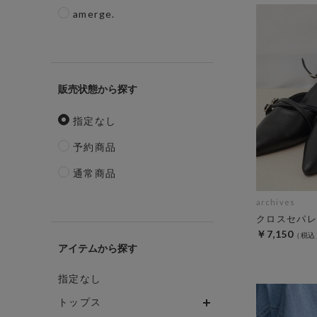
amerge.
販売状態
指定なし
予約商品
通常商品
archives
クロスセパレ
￥7,150
アイテム
指定なし
トップス