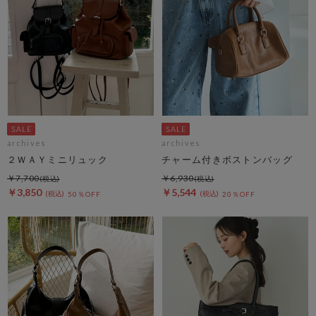
archives
archives
２ＷＡＹミニリュック
チャーム付きボストンバッグ
￥7,700
￥6,930
￥3,850
￥5,544
50％OFF
20％OFF