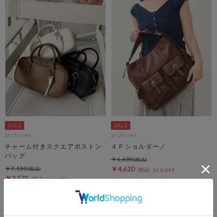
archives
archives
チャーム付きスクエアボストン
４Ｐショルダー／
バッグ
￥6,600
￥7,150
￥4,620
30％OFF
￥3,575
50％OFF