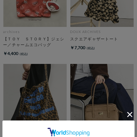
archives
DOUX ARCHIVES
【ＴＯＹ ＳＴＯＲＹ】ジェシ
スクエアギャザートート
ー／チャームエコバッグ
￥7,700
￥4,400