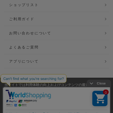
ショップリスト
ご利用ガイド
お問い合わせについて
よくあるご質問
アプリについて
当サイトでは利用体験の向上およびコンテンツの最適な提供、ト
会社概要
特定商取引法に基づく表記
ラフィックの分析を目的としてCookieを使用しています。
サイトの閲覧を継続された場合、Cookieの利用に同意したことも
ご利用規約
個人情報保護方針
のといたします。
詳細については
プライバシーポリシー
をご確認ください。
Copyright(C) P&M co.,ltd All Rights Reserved.
承諾する