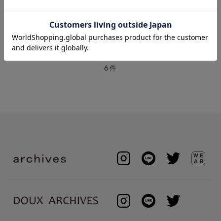
DOUX ARCHIVES
DOUX ARCHIVES
ＷＡＳＨＥＤ ＬＯＧＯトート
Wide boston S
￥7,920
￥15,400
6
件