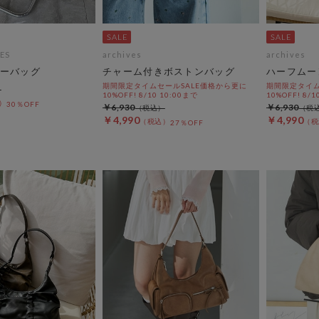
ES
archives
archives
ーバッグ
チャーム付きボストンバッグ
ハーフムー
期間限定タイムセールSALE価格から更に
期間限定タイム
10%OFF! 8/10 10:00まで
10%OFF! 8/1
30％OFF
￥6,930
￥6,930
￥4,990
￥4,990
27％OFF