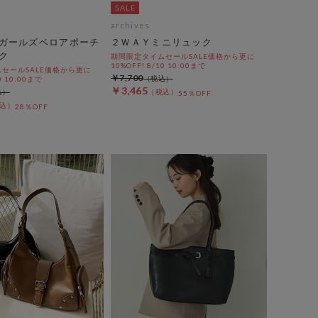
archives
ガールズベロアポーチ
２ＷＡＹミニリュック
ク
期間限定タイムセールSALE価格から更に
10%OFF! 8/10 10:00まで
セールSALE価格から更に
￥7,700
0 10:00まで
￥3,465
55％OFF
28％OFF