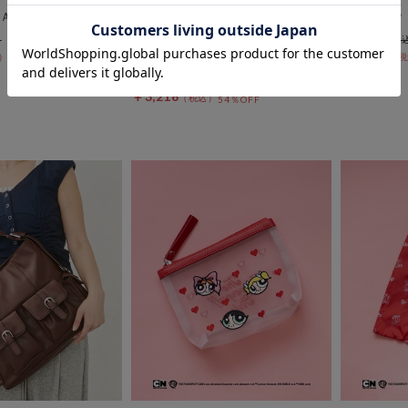
ＡＹスクエアトート
チャーム付きスクエアボストンバ
ＳＮＯＯＰ
ッグ
￥4,400
期間限定タイムセールSALE価格から更に
￥3,080
30％OFF
10%OFF! 8/10 10:00まで
￥7,150
￥3,218
54％OFF