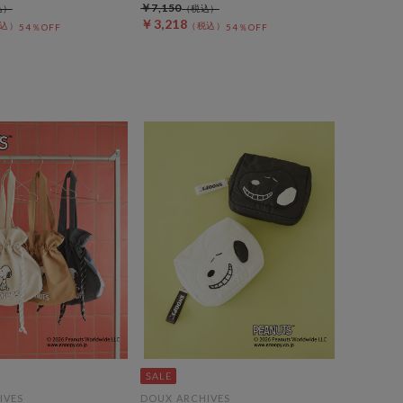
￥7,150
￥3,218
54％OFF
54％OFF
IVES
DOUX ARCHIVES