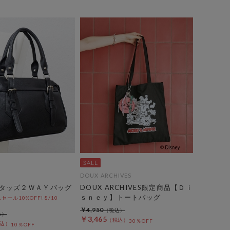
DOUX ARCHIVES
タッズ２ＷＡＹバッグ
DOUX ARCHIVES限定商品【Ｄｉ
ｓｎｅｙ】トートバッグ
ール10%OFF! 8/10
￥4,950
￥3,465
30％OFF
10％OFF