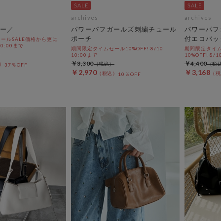
archives
archives
ー／
パワーパフガールズ刺繍チュール
パワーパフ
ポーチ
付エコバッ
ールSALE価格から更に
 10:00まで
期間限定タイムセール10%OFF! 8/10
期間限定タイム
10:00まで
10%OFF! 8/1
￥3,300
￥4,400
37％OFF
￥2,970
￥3,168
10％OFF