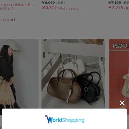
￥6,050
￥7,150
ールSALE価格から更に
￥3,812
￥3,218
 10:00まで
36％OFF
55％OFF
ES
archives
DOUX ARCH