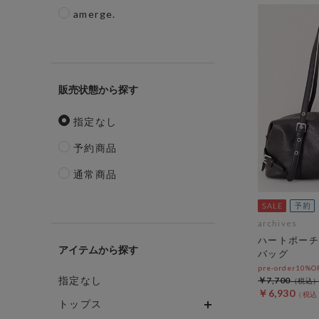
amerge.
販売状態
指定なし
予約商品
通常商品
archives
ハートポーチ
アイテム
バッグ
pre-order10%
指定なし
￥7,700
￥6,930
トップス