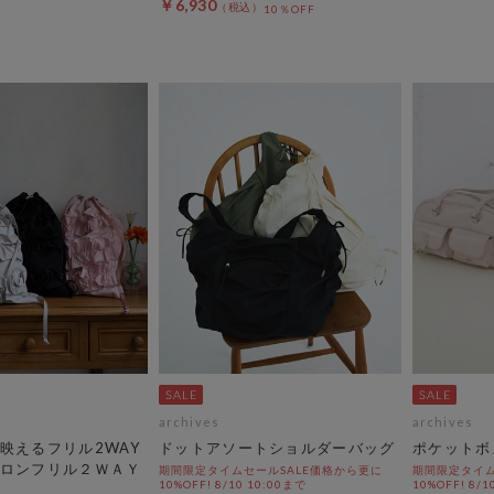
￥6,930
10％OFF
archives
archives
映えるフリル2WAY
ドットアソートショルダーバッグ
ポケットボ
ロンフリル２ＷＡＹ
期間限定タイムセールSALE価格から更に
期間限定タイム
10%OFF! 8/10 10:00まで
10%OFF! 8/1