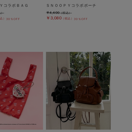
ＹコラボＢＡＧ
ＳＮＯＯＰＹコラボポーチ
￥4,400
￥3,080
30％OFF
30％OFF