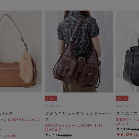
archives
archives
バッグ
２ＷＡＹリュックショルダーバッ
スクエアス
グ
10%OFF 8/1010:00
期間限定タイムセ
10:00まで
期間限定タイムセール10%OFF! 8/10
￥7,150
10:00まで
￥6,435
￥7,700
10％OFF