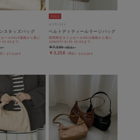
archives
ンスタッズバッグ
ベルトディティールラージバッグ
セールSALE価格から更に
期間限定タイムセールSALE価格から更に
0 10:00まで
10%OFF! 8/10 10:00まで
￥7,150
￥3,218
27％OFF
54％OFF