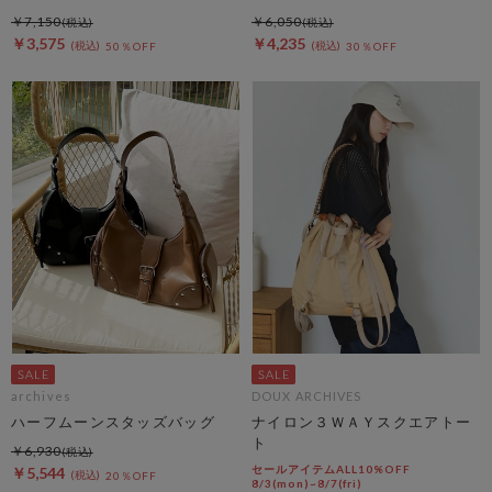
￥7,150
￥6,050
￥3,575
￥4,235
50％OFF
30％OFF
archives
DOUX ARCHIVES
ハーフムーンスタッズバッグ
ナイロン３ＷＡＹスクエアトー
ト
￥6,930
セールアイテムALL10%OFF
￥5,544
20％OFF
8/3(mon)~8/7(fri)