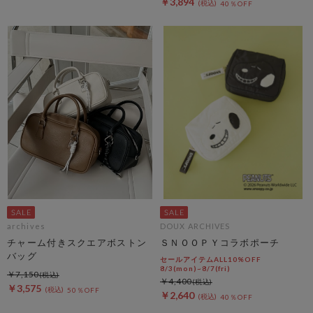
￥3,894
40％OFF
archives
DOUX ARCHIVES
チャーム付きスクエアボストン
ＳＮＯＯＰＹコラボポーチ
バッグ
セールアイテムALL10%OFF
8/3(mon)~8/7(fri)
￥7,150
￥4,400
￥3,575
50％OFF
￥2,640
40％OFF