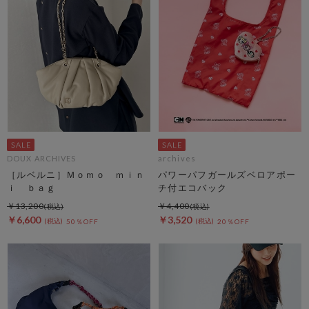
DOUX ARCHIVES
archives
［ルベルニ］Ｍｏｍｏ ｍｉｎ
パワーパフガールズベロアポー
ｉ ｂａｇ
チ付エコバック
￥13,200
￥4,400
￥6,600
￥3,520
50％OFF
20％OFF