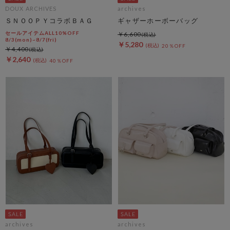
DOUX ARCHIVES
archives
ＳＮＯＯＰＹコラボＢＡＧ
ギャザーホーボーバッグ
セールアイテムALL10%OFF
￥6,600
8/3(mon)~8/7(fri)
￥5,280
20％OFF
￥4,400
￥2,640
40％OFF
archives
archives