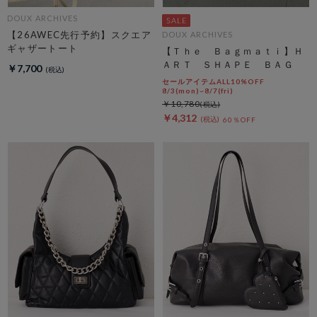
DOUX ARCHIVES
【26AWEC先行予約】スクエア
DOUX ARCHIVES
ギャザートート
【Ｔｈｅ Ｂａｇｍａｔｉ】Ｈ
ＡＲＴ ＳＨＡＰＥ ＢＡＧ
￥7,700
セールアイテムALL10%OFF
8/3(mon)~8/7(fri)
￥10,780
￥4,312
60％OFF