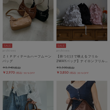
archives
archives
ＺＩＰディテールハーフムーン
【持つだけで映えるフリル
バッグ
2WAYバッグ】ナイロンフリル
２ＷＡＹバッグ
￥5,940
￥5,500
￥2,970
￥3,850
50％OFF
30％OFF