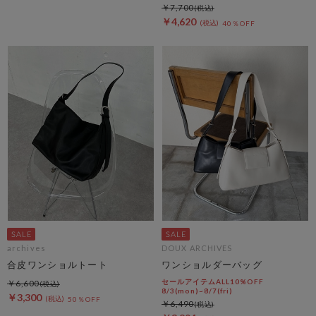
￥7,700
￥4,620
40％OFF
archives
DOUX ARCHIVES
合皮ワンショルトート
ワンショルダーバッグ
セールアイテムALL10%OFF
￥6,600
8/3(mon)~8/7(fri)
￥3,300
50％OFF
￥6,490