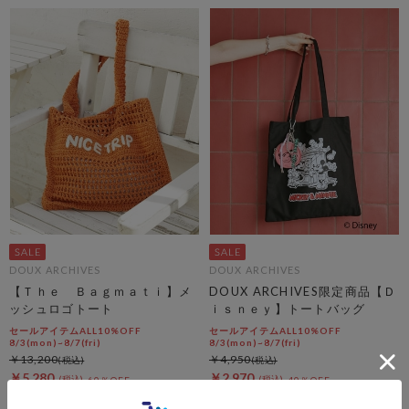
DOUX ARCHIVES
DOUX ARCHIVES
【Ｔｈｅ Ｂａｇｍａｔｉ】メ
DOUX ARCHIVES限定商品【Ｄ
ッシュロゴトート
ｉｓｎｅｙ】トートバッグ
セールアイテムALL10%OFF
セールアイテムALL10%OFF
8/3(mon)~8/7(fri)
8/3(mon)~8/7(fri)
￥13,200
￥4,950
￥5,280
￥2,970
60％OFF
40％OFF