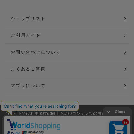
ショップリスト
ご利用ガイド
お問い合わせについて
よくあるご質問
アプリについて
当サイトでは利用体験の向上およびコンテンツの最適な提供、ト
会社概要
特定商取引法に基づく表記
ラフィックの分析を目的としてCookieを使用しています。
サイトの閲覧を継続された場合、Cookieの利用に同意したことも
ご利用規約
個人情報保護方針
のといたします。