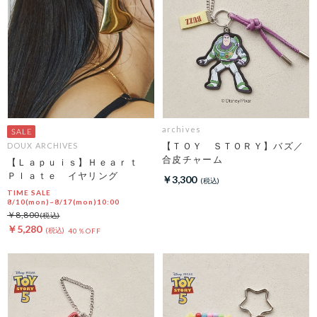
archives
【ＴＯＹ ＳＴＯＲＹ】バズ／
DOUX ARCHIVES
合皮チャーム
【Ｌａｐｕｉｓ】Ｈｅａｒｔ
Ｐｌａｔｅ イヤリング
￥3,300
TIME SALE
8/10(mon)~8/17(mon)10:00
￥8,800
￥5,280
40％OFF