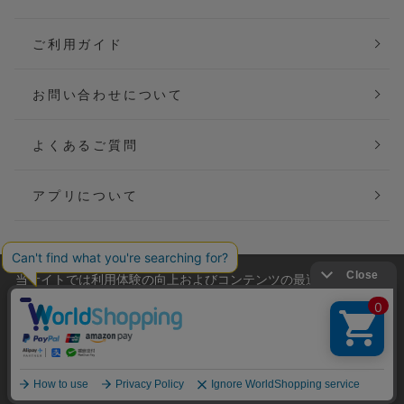
ご利用ガイド
お問い合わせについて
よくあるご質問
アプリについて
当サイトでは利用体験の向上およびコンテンツの最適な提供、ト
会社概要
特定商取引法に基づく表記
ラフィックの分析を目的としてCookieを使用しています。
サイトの閲覧を継続された場合、Cookieの利用に同意したことも
ご利用規約
個人情報保護方針
のといたします。
詳細については
プライバシーポリシー
をご確認ください。
Copyright(C) P&M co.,ltd All Rights Reserved.
承諾する