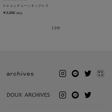
２ｗａｙチェーンネックレス
￥3,300
13
件