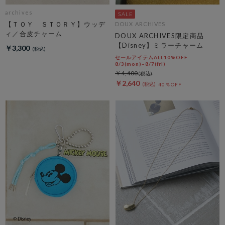
archives
【ＴＯＹ ＳＴＯＲＹ】ウッデ
DOUX ARCHIVES
ィ／合皮チャーム
DOUX ARCHIVES限定商品
【Disney】ミラーチャーム
￥3,300
セールアイテムALL10%OFF
8/3(mon)~8/7(fri)
￥4,400
￥2,640
40％OFF