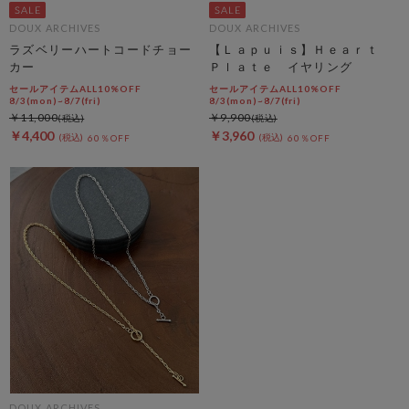
DOUX ARCHIVES
DOUX ARCHIVES
ラズベリーハートコードチョー
【Ｌａｐｕｉｓ】Ｈｅａｒｔ
カー
Ｐｌａｔｅ イヤリング
セールアイテムALL10%OFF
セールアイテムALL10%OFF
8/3(mon)~8/7(fri)
8/3(mon)~8/7(fri)
￥11,000
￥9,900
￥4,400
￥3,960
60％OFF
60％OFF
DOUX ARCHIVES