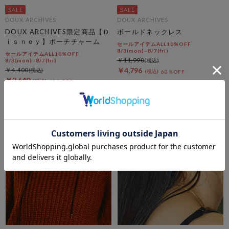
DOUX ARCHIVES
DOUX ARCHIVES
DOUX ARCHIVES限定商品【Ｄ
ボールドネックレス
ｉｓｎｅｙ】ポーチチャーム
セールアイテムALL10%OFF
8/3(mon)~8/7(fri)
セールアイテムALL10%OFF
￥11,990
8/3(mon)~8/7(fri)
￥4,400
￥4,796
60％OFF
￥2,640
40％OFF