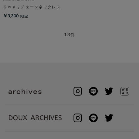
２ｗａｙチェーンネックレス
￥3,300
13
件