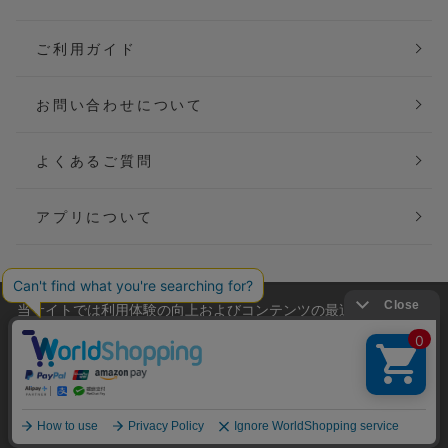
ご利用ガイド
お問い合わせについて
よくあるご質問
アプリについて
当サイトでは利用体験の向上およびコンテンツの最適な提供、ト
会社概要
特定商取引法に基づく表記
ラフィックの分析を目的としてCookieを使用しています。
サイトの閲覧を継続された場合、Cookieの利用に同意したことも
ご利用規約
個人情報保護方針
のといたします。
詳細については
プライバシーポリシー
をご確認ください。
Copyright(C) P&M co.,ltd All Rights Reserved.
承諾する