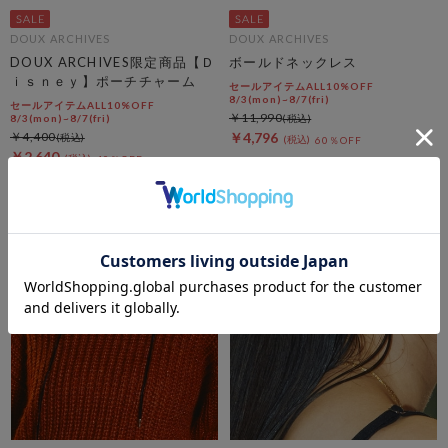
DOUX ARCHIVES
DOUX ARCHIVES
DOUX ARCHIVES限定商品【Ｄ
ボールドネックレス
ｉｓｎｅｙ】ポーチチャーム
セールアイテムALL10%OFF
8/3(mon)~8/7(fri)
セールアイテムALL10%OFF
￥11,990
8/3(mon)~8/7(fri)
￥4,400
￥4,796
60％OFF
￥2,640
40％OFF