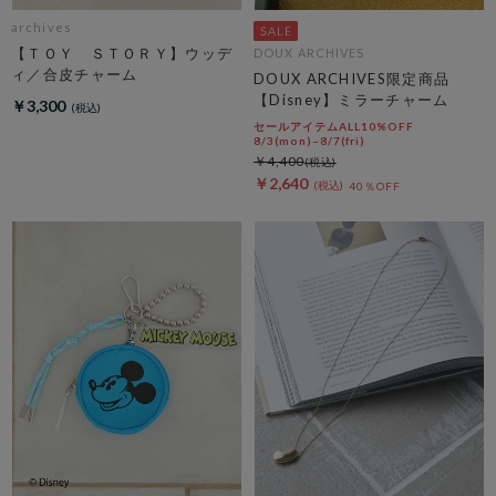
archives
【ＴＯＹ ＳＴＯＲＹ】ウッデ
DOUX ARCHIVES
ィ／合皮チャーム
DOUX ARCHIVES限定商品
【Disney】ミラーチャーム
￥3,300
セールアイテムALL10%OFF
8/3(mon)~8/7(fri)
￥4,400
￥2,640
40％OFF