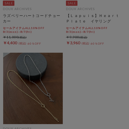
DOUX ARCHIVES
DOUX ARCHIVES
ラズベリーハートコードチョー
【Ｌａｐｕｉｓ】Ｈｅａｒｔ
カー
Ｐｌａｔｅ イヤリング
セールアイテムALL10%OFF
セールアイテムALL10%OFF
8/3(mon)~8/7(fri)
8/3(mon)~8/7(fri)
￥11,000
￥9,900
￥4,400
￥3,960
60％OFF
60％OFF
DOUX ARCHIVES