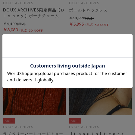
DOUX ARCHIVES
DOUX ARCHIVES
DOUX ARCHIVES限定商品【Ｄ
ボールドネックレス
ｉｓｎｅｙ】ポーチチャーム
￥11,990
￥4,400
￥5,995
50％OFF
￥3,080
30％OFF
DOUX ARCHIVES
DOUX ARCHIVES
ラズベリーハートコードチョー
【Ｌａｐｕｉｓ】Ｈｅａｒｔ