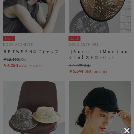
DOUX ARCHIVES
DOUX ARCHIVES
ＢＥＴＷＥＥＮロゴキャップ
【ＢｅｎｅｌｌｉＭｏｎｔａｃ
ｏｎｅ】ストローハット
￥12,100
￥6,050
￥7,920
50％OFF
￥5,544
30％OFF