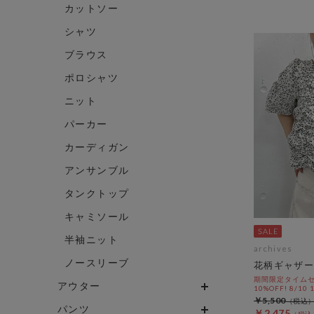
カットソー
シャツ
ブラウス
ポロシャツ
ニット
パーカー
カーディガン
アンサンブル
タンクトップ
キャミソール
半袖ニット
archives
ノースリーブ
花柄ギャザー
期間限定タイムセ
アウター
10%OFF! 8/10
￥5,500
パンツ
￥2,475