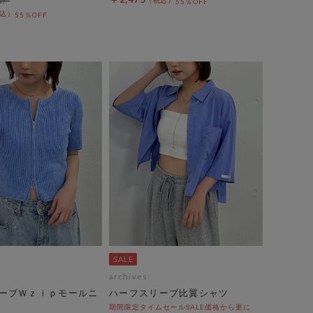
55％OFF
55％OFF
archives
ーブＷｚｉｐモールニ
ハーフスリーブ比翼シャツ
期間限定タイムセールSALE価格から更に