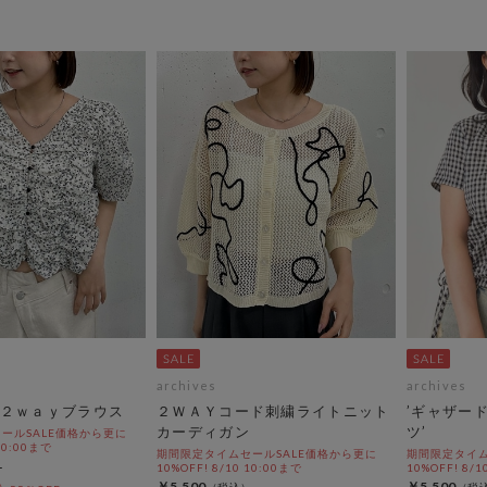
archives
archives
２ｗａｙブラウス
２ＷＡＹコード刺繍ライトニット
’ギャザー
カーディガン
ツ’
ールSALE価格から更に
 10:00まで
期間限定タイムセールSALE価格から更に
期間限定タイム
10%OFF! 8/10 10:00まで
10%OFF! 8/1
￥5,500
￥5,500