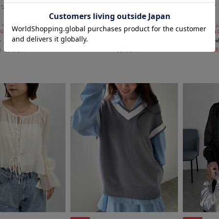
ットＳＥＴ ＴＯＰ
’シアーストライプアソートショー
２ｗａｙオ
トシャツ’
ャツ
ールSALE価格から更に
期間限定タイムセールSALE価格から更に
期間限定タイム
 10:00まで
10%OFF! 8/10 10:00まで
10%OFF! 8/1
￥5,500
￥5,500
￥2,475
￥2,475
55％OFF
55％OFF