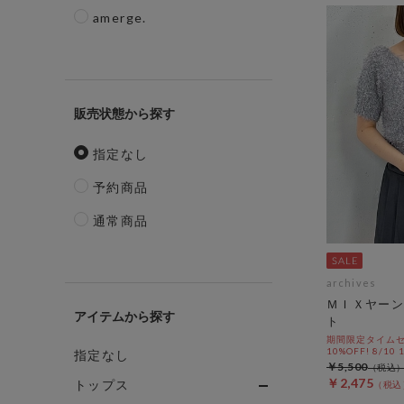
amerge.
販売状態
指定なし
予約商品
通常商品
archives
ＭＩＸヤーン
アイテム
ト
期間限定タイムセ
10%OFF! 8/10
指定なし
￥5,500
￥2,475
トップス