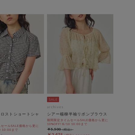
archives
ドロストショートシャ
シアー楊柳半袖リボンブラウス
期間限定タイムセールSALE価格から更に
10%OFF! 8/10 10:00まで
セールSALE価格から更に
￥5,500
0 10:00まで
￥2,475