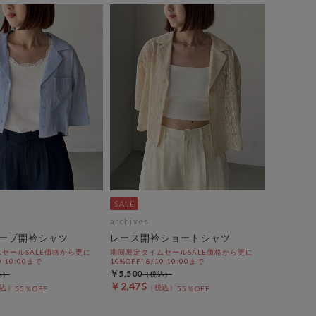
archives
ーブ開衿シャツ
レース開衿ショートシャツ
セールSALE価格から更に
期間限定タイムセールSALE価格から更に
0 10:00まで
10%OFF! 8/10 10:00まで
￥5,500
￥2,475
55％OFF
55％OFF