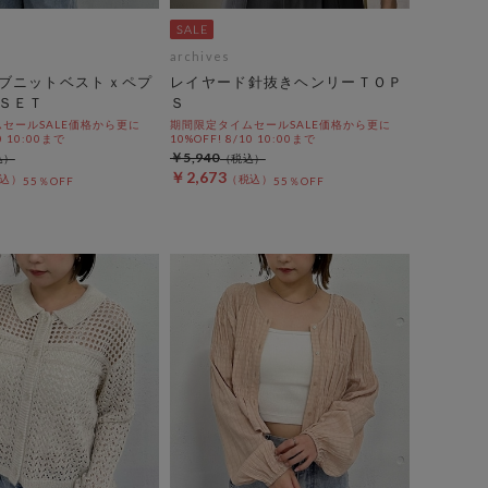
archives
ブニットベストｘペプ
レイヤード針抜きヘンリーＴＯＰ
ＳＥＴ
Ｓ
セールSALE価格から更に
期間限定タイムセールSALE価格から更に
0 10:00まで
10%OFF! 8/10 10:00まで
￥5,940
￥2,673
55％OFF
55％OFF