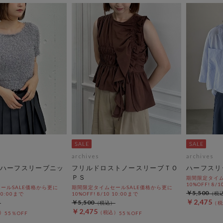
archives
archives
ハーフスリーブニッ
フリルドロストノースリーブＴＯ
ハーフスリ
ＰＳ
期間限定タイム
10%OFF! 8/1
ールSALE価格から更に
期間限定タイムセールSALE価格から更に
￥5,500
 10:00まで
10%OFF! 8/10 10:00まで
￥2,475
￥5,500
￥2,475
55％OFF
55％OFF