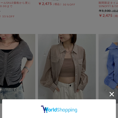
ールSALE価格から更に
期間限定タイム
￥2,475
50％OFF
 10:00まで
10%OFF! 8/1
￥5,500
￥2,475
55％OFF
archives
archives