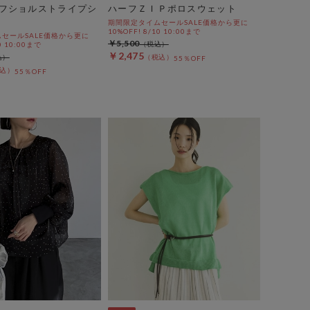
フショルストライプシ
ハーフＺＩＰポロスウェット
期間限定タイムセールSALE価格から更に
10%OFF! 8/10 10:00まで
セールSALE価格から更に
￥5,500
0 10:00まで
￥2,475
55％OFF
55％OFF