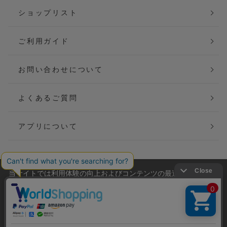
ショップリスト
ご利用ガイド
お問い合わせについて
よくあるご質問
アプリについて
当サイトでは利用体験の向上およびコンテンツの最適な提供、ト
会社概要
特定商取引法に基づく表記
ラフィックの分析を目的としてCookieを使用しています。
サイトの閲覧を継続された場合、Cookieの利用に同意したことも
ご利用規約
個人情報保護方針
のといたします。
詳細については
プライバシーポリシー
をご確認ください。
Copyright(C) P&M co.,ltd All Rights Reserved.