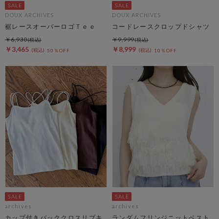
DOUX ARCHIVES
DOUX ARCHIVES
裾レースオーバーロゴＴｅｅ
コードレースクロップドシャツ
￥6,930
￥9,999
￥3,465
￥8,999
50％OFF
10％OFF
archives
archives
カップ付きバッククロスリブキ
ランダムフリンジニットベスト