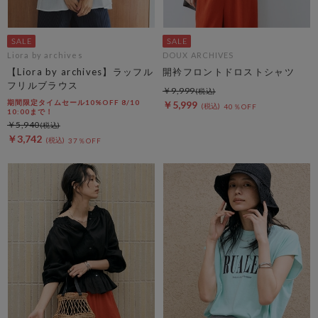
Liora by archives
DOUX ARCHIVES
【Liora by archives】ラッフル
開衿フロントドロストシャツ
フリルブラウス
￥9,999
期間限定タイムセール10%OFF 8/10
￥5,999
40％OFF
10:00まで！
￥5,940
￥3,742
37％OFF