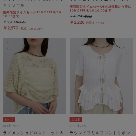
ャミソール
期間限定タイムセールSALE価格から更に
10%OFF! 8/10 10:00まで
期間限定タイムセール10%OFF! 8/10
￥4,950
10:00まで
￥3,300
￥2,228
54％OFF
￥2,970
10％OFF
archives
archives
ラメメッシュドロストニット５
ラウンドフリルフロントリボン