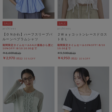
archives
archives
【ＯＮかわ】ハーフスリーブバ
２Ｗａｙコットンレースドロス
ルーンペプラムシャツ
トＢＬ
期間限定タイムセールSALE価格から更に
期間限定タイムセール10%OFF! 8/10
10%OFF! 8/10 10:00まで
10:00まで
￥6,600
￥5,500
￥2,970
￥4,950
55％OFF
10％OFF