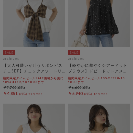
archives
archives
【大人可愛いが叶うリボンビス
【軽やかに華やぐシアードット
チェSET】チェックアソートリ
ブラウス】ドビードットアメス
ボンビスチェ×ペプラムブラウ
リティアードブラウス
期間限定タイムセールSALE価格から更に
期間限定タイムセール10%OFF! 8/10
スＴＥＥ ＳＥＴ
10%OFF! 8/10 10:00まで
10:00まで
￥7,700
￥6,600
￥4,851
￥5,940
37％OFF
10％OFF