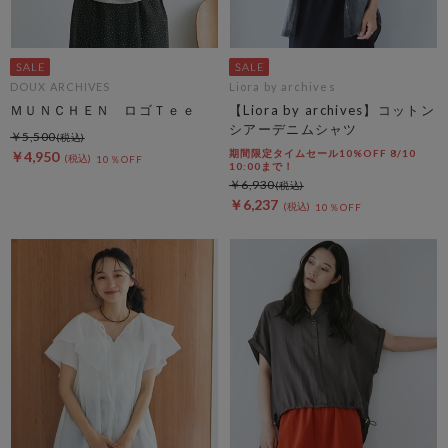
DOUX ARCHIVES
Liora by archives
ＭＵＮＣＨＥＮ ロゴＴｅｅ
【Liora by archives】コットン
シアーデニムシャツ
￥5,500
期間限定タイムセール10%OFF 8/10
￥4,950
10％OFF
10:00まで！
￥6,930
￥6,237
10％OFF