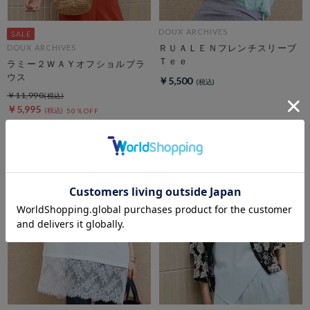
DOUX ARCHIVES
ＲＵＡＬＥＮフレンチスリーブ
DOUX ARCHIVES
Ｔｅｅ
ラミー２ＷＡＹオフショルブラ
ウス
￥5,500
￥11,990
￥5,995
50％OFF