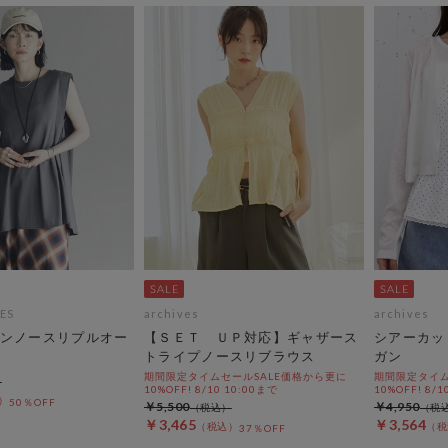
ES
archives
archives
ンノースリプルオー
【ＳＥＴ ＵＰ対応】ギャザース
シアーカッ
トライプノースリブラウス
ガン
期間限定タイムセールSALE価格から更に
期間限定タイム
10%OFF! 8/10 10:00まで
10%OFF! 8/1
50％OFF
￥5,500
￥4,950
￥3,465
￥3,564
37％OFF