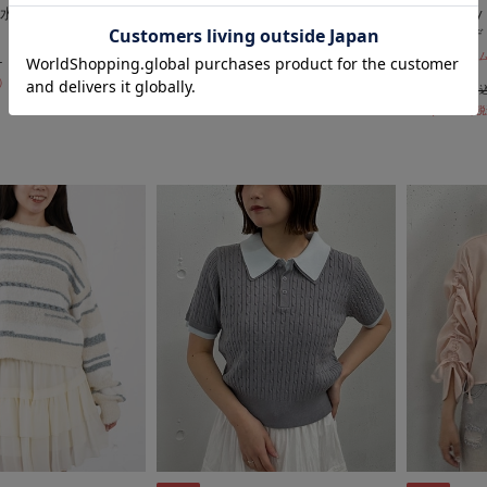
水速乾ドルマン長袖
Ｖネックレースブラウス
【Liora b
ットカーデ
￥7,480
期間限定タイムセー
￥3,740
50％OFF
まで！
50％OFF
￥5,940
￥3,742