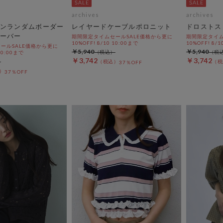
archives
archives
ンランダムボーダー
レイヤードケーブルポロニット
ドロストス
ーバー
期間限定タイムセールSALE価格から更に
期間限定タイム
10%OFF! 8/10 10:00まで
10%OFF! 8/1
ールSALE価格から更に
￥5,940
￥5,940
 10:00まで
￥3,742
￥3,742
37％OFF
37％OFF