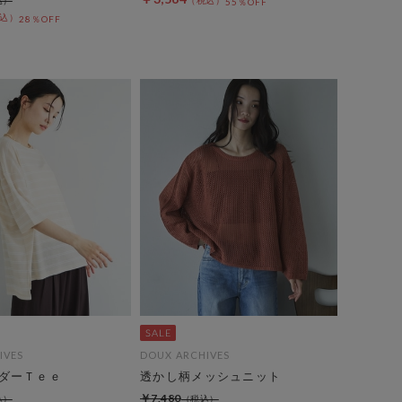
55％OFF
28％OFF
IVES
DOUX ARCHIVES
ダーＴｅｅ
透かし柄メッシュニット
￥7,480