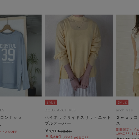
ES
DOUX ARCHIVES
archives
ロンＴｅｅ
ハイネックサイドスリットニット
２ｗａｙコ
プルオーバー
ス
期間限定タイム
￥8,910
40％OFF
10%OFF! 8/1
￥3,564
60％OFF
￥4,950