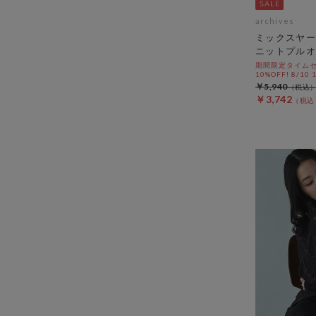
archives
ミックスヤー
ニットプルオ
期間限定タイムセ
10%OFF! 8/10
￥5,940
￥3,742