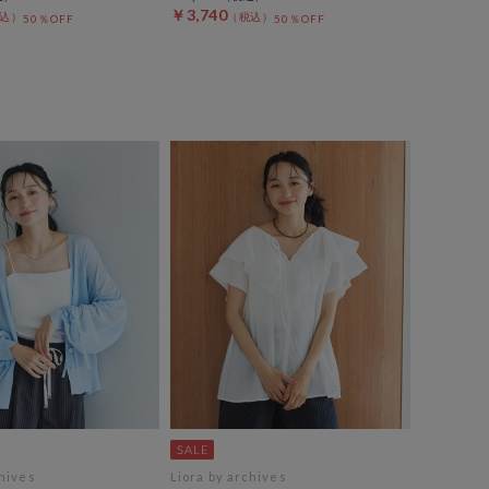
￥3,740
50％OFF
50％OFF
chives
Liora by archives