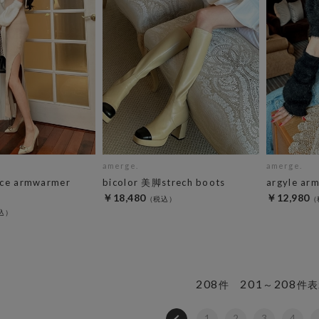
amerge.
amerge.
ece armwarmer
bicolor 美脚strech boots
argyle ar
￥18,480
￥12,980
208
201
208
件
～
件表
1
2
3
4