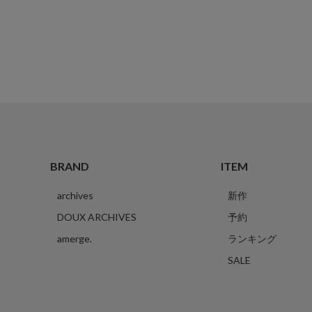
BRAND
ITEM
archives
新作
DOUX ARCHIVES
予約
amerge.
ランキング
SALE