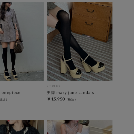
amerge.
 onepiece
美脚 mary jane sandals
￥15,950