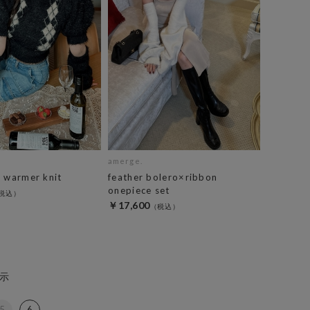
amerge.
m warmer knit
feather bolero×ribbon
onepiece set
￥17,600
示
5
6