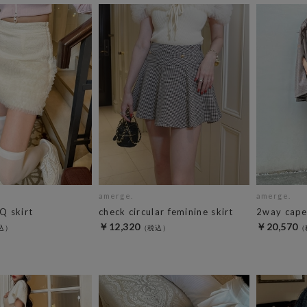
amerge.
amerge.
JQ skirt
check circular feminine skirt
2way cape
￥12,320
￥20,570