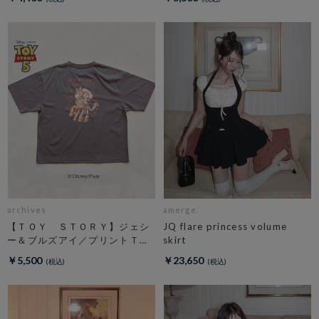
archives
amerge.
【ＴＯＹ ＳＴＯＲＹ】ジェシ
JQ flare princess volume
ー＆ブルズアイ／プリントＴチ
skirt
ャコール
￥5,500
￥23,650