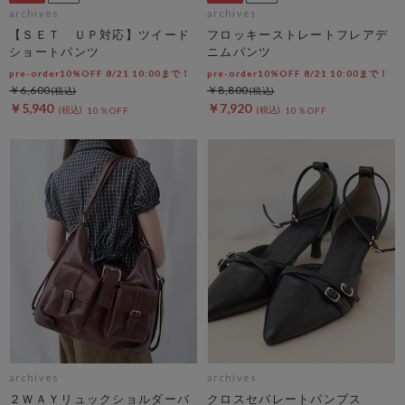
archives
archives
【ＳＥＴ ＵＰ対応】ツイード
フロッキーストレートフレアデ
ショートパンツ
ニムパンツ
pre-order10%OFF 8/21 10:00まで！
pre-order10%OFF 8/21 10:00まで！
￥6,600
￥8,800
￥5,940
￥7,920
10％OFF
10％OFF
archives
archives
２ＷＡＹリュックショルダーバ
クロスセパレートパンプス