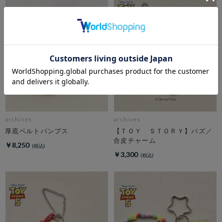
archives
archives
厚底ベルトパンプス
【ＴＯＹ ＳＴＯＲＹ】バズ／
合皮チャーム
￥8,250
￥3,300