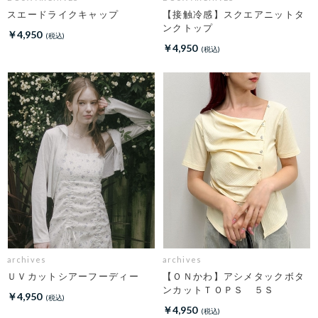
スエードライクキャップ
【接触冷感】スクエアニットタ
ンクトップ
￥4,950
￥4,950
archives
archives
ＵＶカットシアーフーディー
【ＯＮかわ】アシメタックボタ
ンカットＴＯＰＳ ５Ｓ
￥4,950
￥4,950