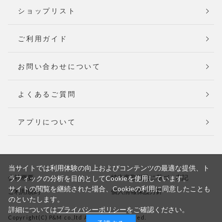
ショップリスト
ご利用ガイド
お問い合わせについて
よくあるご質問
アプリについて
当サイトでは利用体験の向上およびコンテンツの最適な提供、ト
会社概要
特定商取引法に基づく表記
ラフィックの分析を目的としてCookieを使用しています。
サイトの閲覧を継続された場合、Cookieの利用に同意したことも
ご利用規約
個人情報保護方針
のといたします。
詳細については
プライバシーポリシー
をご確認ください。
Copyright(C) P&M co.,ltd All Rights Reserved.