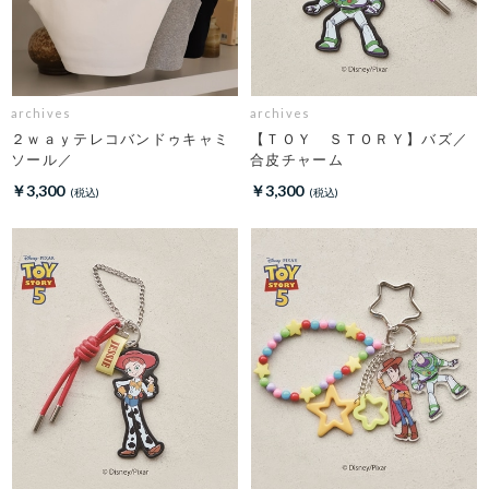
archives
archives
２ｗａｙテレコバンドゥキャミ
【ＴＯＹ ＳＴＯＲＹ】バズ／
ソール／
合皮チャーム
￥3,300
￥3,300