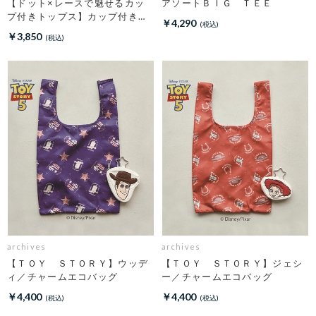
【ドット×レースで魅せるカッ
アソートＢＩＧ ＴＥＥ
プ付きトップス】カップ付きホ
￥4,290
ルダーネックレースタンクトッ
￥3,850
プ
archives
archives
【ＴＯＹ ＳＴＯＲＹ】ウッデ
【ＴＯＹ ＳＴＯＲＹ】ジェシ
ィ／チャームエコバッグ
ー／チャームエコバッグ
￥4,400
￥4,400