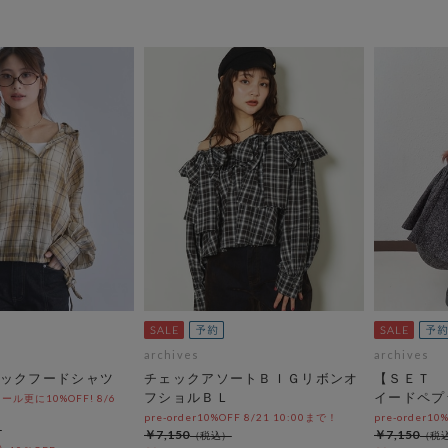
archives
archives
ックフードシャツ
チェックアソートＢＩＧリボンオ
【ＳＥＴ 
フショルＢＬ
イードペプ
ル更に10%OFF! 8/6
pre-order10%OFF 8/21 10:00まで！
pre-order10
￥7,150
￥7,150