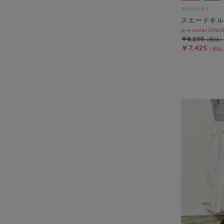
archives
スエードキル
pre-order10%
￥8,250
￥7,425