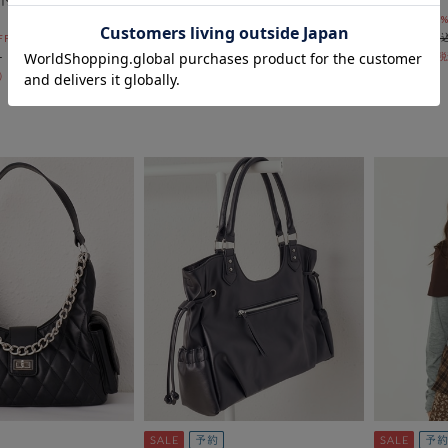
pre-order10%OFF 8/21 10:00まで！
pre-order10
￥7,700
￥7,700
OFF 8/21 10:00まで！
￥6,930
￥6,930
10％OFF
10％OFF