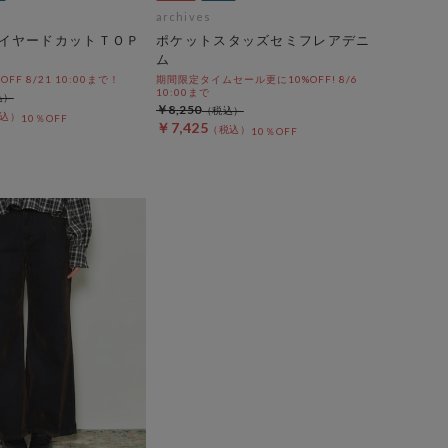
archives
イヤードカットＴＯＰ
ポケットスタッズセミフレアデニ
ム
%OFF 8/21 10:00まで！
期間限定タイムセール更に10%OFF! 8/6
10:00まで
￥8,250
10％OFF
￥7,425
10％OFF