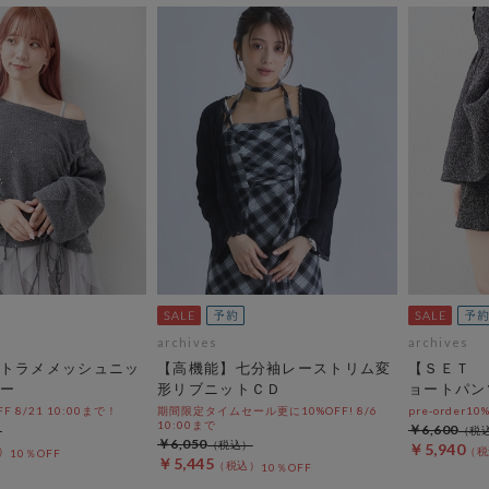
archives
archives
トラメメッシュニッ
【高機能】七分袖レーストリム変
【ＳＥＴ 
ー
形リブニットＣＤ
ョートパン
OFF 8/21 10:00まで！
期間限定タイムセール更に10%OFF! 8/6
pre-order10
10:00まで
￥6,600
￥6,050
￥5,940
10％OFF
￥5,445
10％OFF