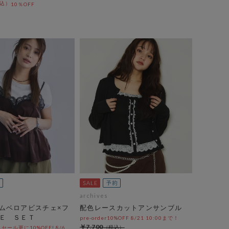
10％OFF
archives
ムベロアビスチェ×フ
配色レースカットアンサンブル
Ｅ ＳＥＴ
pre-order10%OFF 8/21 10:00まで！
￥7,700
ール更に10%OFF! 8/6