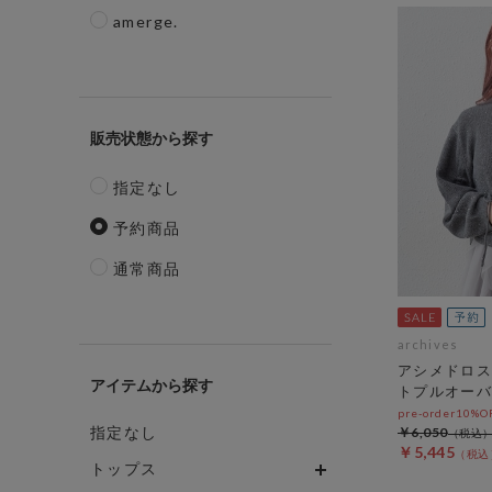
amerge.
販売状態
指定なし
予約商品
通常商品
archives
アシメドロス
アイテム
トプルオーバ
pre-order10%
指定なし
￥6,050
￥5,445
トップス