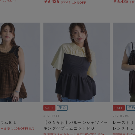
10％OFF
￥6,435
￥6,435
10％OFF
archives
archives
ラムＢＬ
【ＯＮかわ】バルーンシャツドッ
レーストリ
キングペプラムニットＰＯ
レンチＴＥ
ル更に10%OFF! 8/6
期間限定タイムセール更に10%OFF! 8/6
期間限定タイムセ