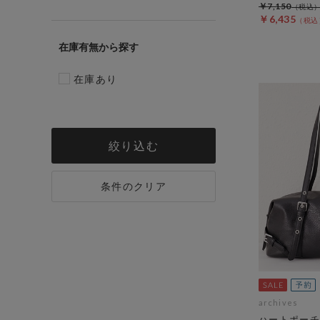
￥7,150
￥6,435
在庫有無
在庫あり
絞り込む
条件のクリア
archives
ハートポーチ