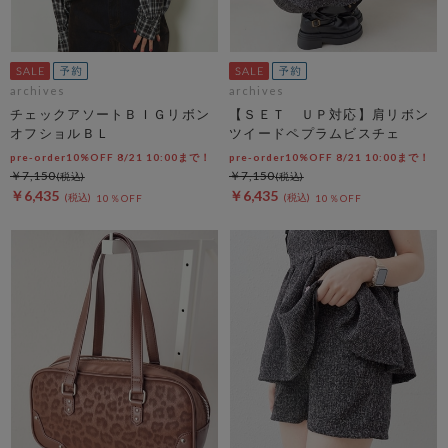
archives
archives
チェックアソートＢＩＧリボン
【ＳＥＴ ＵＰ対応】肩リボン
オフショルＢＬ
ツイードペプラムビスチェ
pre-order10%OFF 8/21 10:00まで！
pre-order10%OFF 8/21 10:00まで！
￥7,150
￥7,150
￥6,435
￥6,435
10％OFF
10％OFF