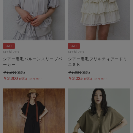
archives
archives
シアー裏毛バルーンスリーブパ
シアー裏毛フリルティアードミ
ーカー
ニＳＫ
￥6,600
￥6,050
￥3,300
￥3,025
50％OFF
50％OFF