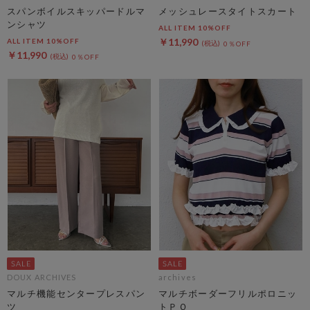
スパンボイルスキッパードルマ
メッシュレースタイトスカート
ンシャツ
ALL ITEM 10%OFF
￥11,990
ALL ITEM 10%OFF
0％OFF
￥11,990
0％OFF
DOUX ARCHIVES
archives
マルチ機能センタープレスパン
マルチボーダーフリルポロニッ
ツ
トＰＯ