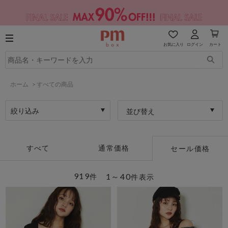
お気に入り
ログイン
カート
ホーム
>
すべての商品
絞り込み
並び替え
すべて
通常価格
セール価格
919
1～40
件
件表示