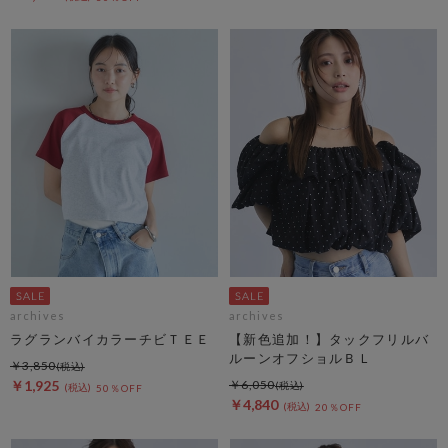
archives
archives
ラグランバイカラーチビＴＥＥ
【新色追加！】タックフリルバ
ルーンオフショルＢＬ
￥3,850
￥1,925
￥6,050
50％OFF
￥4,840
20％OFF