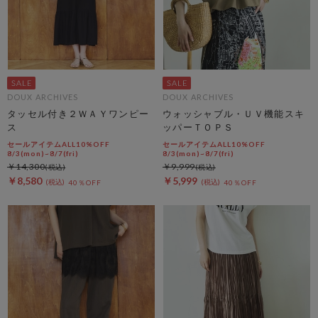
DOUX ARCHIVES
DOUX ARCHIVES
タッセル付き２ＷＡＹワンピー
ウォッシャブル・ＵＶ機能スキ
ス
ッパーＴＯＰＳ
セールアイテムALL10%OFF
セールアイテムALL10%OFF
8/3(mon)~8/7(fri)
8/3(mon)~8/7(fri)
￥14,300
￥9,999
￥8,580
￥5,999
40％OFF
40％OFF