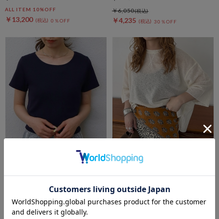
ALL ITEM 10%OFF
￥6,050
￥13,200
￥4,235
0％OFF
30％OFF
archives
DOUX ARCHIVES
ネームテレコＴｅｅ
サイドスリットシアーカットプ
ルオーバー
￥3,300
セールアイテムALL10%OFF
￥2,640
20％OFF
8/3(mon)~8/7(fri)