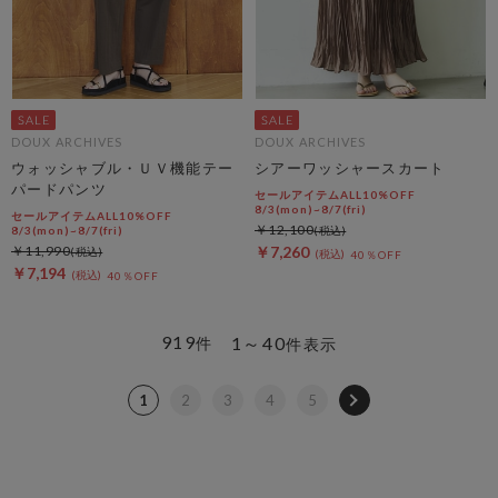
DOUX ARCHIVES
DOUX ARCHIVES
ウォッシャブル・ＵＶ機能テー
シアーワッシャースカート
パードパンツ
セールアイテムALL10%OFF
8/3(mon)~8/7(fri)
セールアイテムALL10%OFF
￥12,100
8/3(mon)~8/7(fri)
￥11,990
￥7,260
40％OFF
￥7,194
40％OFF
919
1～40
件
件表示
1
2
3
4
5