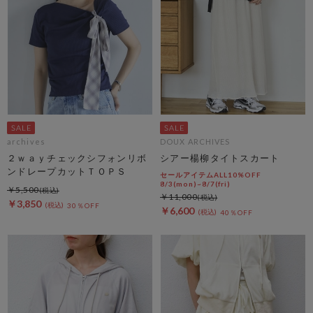
archives
DOUX ARCHIVES
２ｗａｙチェックシフォンリボ
シアー楊柳タイトスカート
ンドレープカットＴＯＰＳ
セールアイテムALL10%OFF
8/3(mon)~8/7(fri)
￥5,500
￥11,000
￥3,850
30％OFF
￥6,600
40％OFF