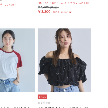
TIME SALE 8/10(mon)~8/17(mon)10:00
20％OFF
￥6,600
￥3,300
50％OFF
archives