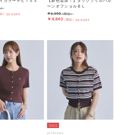
イカラーチビＴＥＥ
【新色追加！】タックフリルバル
ーンオフショルＢＬ
￥6,050
50％OFF
￥4,840
20％OFF
archives