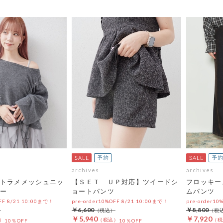
archives
archives
トラメメッシュニッ
【ＳＥＴ ＵＰ対応】ツイードシ
フロッキー
ー
ョートパンツ
ムパンツ
OFF 8/21 10:00まで！
pre-order10%OFF 8/21 10:00まで！
pre-order10
￥6,600
￥8,800
￥5,940
￥7,920
10％OFF
10％OFF