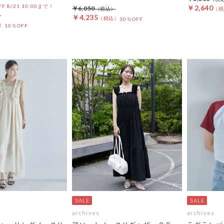
OFF 8/21 10:00まで！
￥2,640
￥6,050
￥4,235
30％OFF
10％OFF
archives
archives