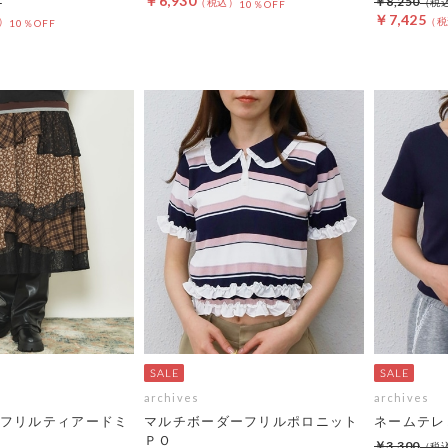
￥6,930
￥8,250
10％OFF
￥7,425
10％OFF
archives
archives
フリルティアードミ
マルチボーダーフリルポロニット
ネームテレ
ＰＯ
￥3,300