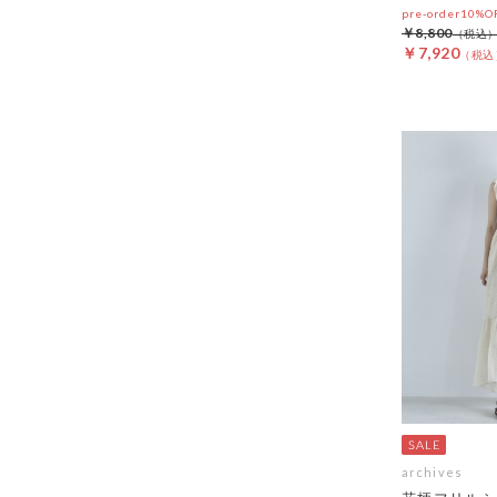
pre-order10%
￥8,800
￥7,920
archives