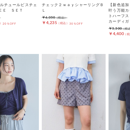
ルチュールビスチェ
チェック２ｗａｙシャーリングＢ
【新色追加
ＥＥ ＳＥＴ
Ｌ
叶う万能カ
トハーフス
￥6,050
カーディガ
￥4,235
20％OFF
30％OFF
￥5,500
￥4,400