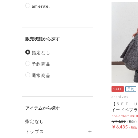
amerge.
販売状態
指定なし
予約商品
通常商品
archives
【ＳＥＴ Ｕ
アイテム
イードペプラ
pre-order10%
指定なし
￥7,150
￥6,435
トップス