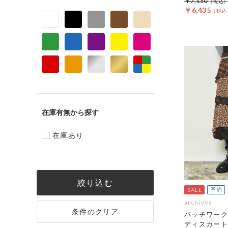
￥7,150
￥6,435
在庫有無
在庫あり
絞り込む
archives
条件のクリア
パッチワーク
ディスカート