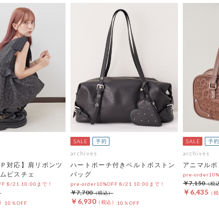
archives
archives
Ｐ対応】肩リボンツ
ハートポーチ付きベルトボストン
アニマルボ
ムビスチェ
バッグ
pre-order10
￥7,150
OFF 8/21 10:00まで！
pre-order10%OFF 8/21 10:00まで！
￥6,435
￥7,700
￥6,930
10％OFF
10％OFF