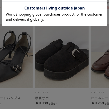
￥6,600
￥8,800
￥5,940
￥7,920
10％OFF
10％OFF
archives
archives
ートパンプス
厚底サボ
ヒールロー
￥8,800
￥8,250