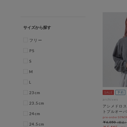
サイズ
フリー
PS
S
M
L
23cm
archives
23.5cm
アシメドロス
トプルオーバ
24cm
pre-order10%
￥6,050
24.5cm