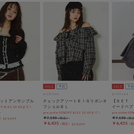
archives
archives
ットアンサンブル
チェックアソートＢＩＧリボンオ
【ＳＥＴ 
フショルＢＬ
イードペプ
OFF 8/21 10:00まで！
pre-order10%OFF 8/21 10:00まで！
pre-order10
￥7,150
￥7,150
10％OFF
￥6,435
￥6,435
10％OFF