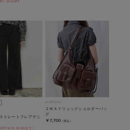
10％OFF
archives
２ＷＡＹリュックショルダーバッ
グ
ストレートフレアデニ
￥7,700
%OFF 8/21 10:00まで！