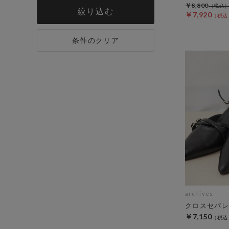
￥8,800
絞り込む
￥7,920
条件のクリア
archives
クロスセパレ
￥7,150