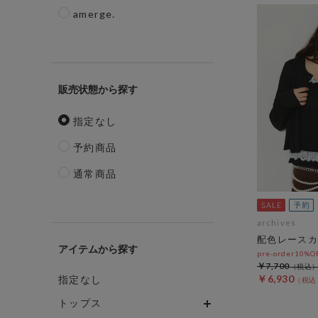
amerge.
販売状態
指定なし
予約商品
通常商品
archives
配色レースカ
アイテム
pre-order10%
￥7,700
￥6,930
指定なし
トップス