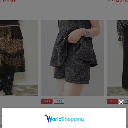
￥7,425
10％OFF
archives
archives
フリルティアードミ
【ＳＥＴ ＵＰ対応】ツイードシ
フロッキー
ョートパンツ
ムパンツ
OFF 8/21 10:00まで！
pre-order10%OFF 8/21 10:00まで！
pre-order10