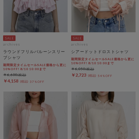
archives
archives
ラウンドフリルバルーンスリー
シアードットドロストシャツ
ブシャツ
期間限定タイムセールSALE価格から更に
10%OFF! 8/10 10:00まで
期間限定タイムセールSALE価格から更に
￥6,050
10%OFF! 8/10 10:00まで
￥6,600
￥2,723
54％OFF
￥4,158
37％OFF