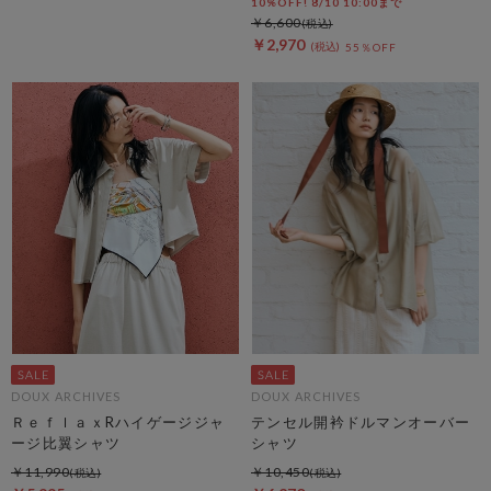
10%OFF! 8/10 10:00まで
￥6,600
￥2,970
55％OFF
DOUX ARCHIVES
DOUX ARCHIVES
ＲｅｆｌａｘRハイゲージジャ
テンセル開衿ドルマンオーバー
ージ比翼シャツ
シャツ
￥11,990
￥10,450