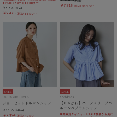
￥10,450
10%OFF! 8/10 10:00まで
￥7,315
30％OFF
￥5,500
￥2,475
55％OFF
DOUX ARCHIVES
archives
ジョーゼットドルマンシャツ
【ＯＮかわ】ハーフスリーブバ
ルーンペプラムシャツ
￥11,990
期間限定タイムセールSALE価格から更に
￥7,194
40％OFF