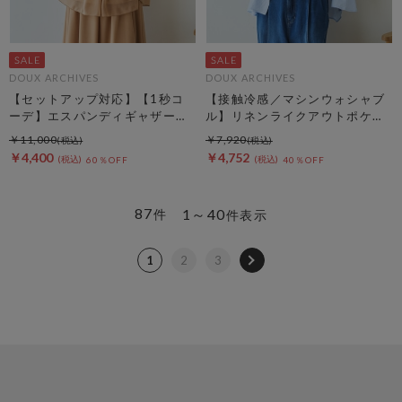
DOUX ARCHIVES
DOUX ARCHIVES
【セットアップ対応】【1秒コ
【接触冷感／マシンウォシャブ
ーデ】エスパンディギャザーブ
ル】リネンライクアウトポケッ
ラウス
トシャツ
￥11,000
￥7,920
￥4,400
￥4,752
60％OFF
40％OFF
87
1～40
件
件表示
1
2
3