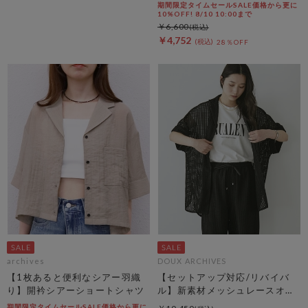
期間限定タイムセールSALE価格から更に
10%OFF! 8/10 10:00まで
￥6,600
￥4,752
28％OFF
archives
DOUX ARCHIVES
【1枚あると便利なシアー羽織
【セットアップ対応/リバイバ
り】開衿シアーショートシャツ
ル】新素材メッシュレースオー
バーシャツ
期間限定タイムセールSALE価格から更に