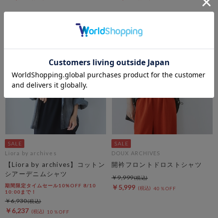
Liora by archives
DOUX ARCHIVES
【Liora by archives】コットン
開衿フロントドロストシャツ
シアーデニムシャツ
￥9,999
期間限定タイムセール10%OFF 8/10
￥5,999
40％OFF
10:00まで！
￥6,930
￥6,237
10％OFF