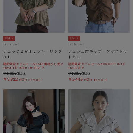
archives
archives
チェック２ｗａｙシャーリング
シュシュ付ギャザータックドッ
ＢＬ
トＢＬ
期間限定タイムセールSALE価格から更に
期間限定タイムセール10%OFF! 8/10
10%OFF! 8/10 10:00まで
10:00まで
￥6,050
￥6,050
￥3,812
￥5,445
36％OFF
10％OFF