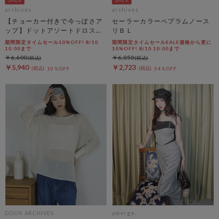
archives
archives
【チョーカー付きで今っぽさア
セーラーカラーペプラムノース
ップ】ドットアソートドロスト
リＢＬ
キャミチュニック
期間限定タイムセール10%OFF! 8/10
期間限定タイムセールSALE価格から更に
10:00まで
10%OFF! 8/10 10:00まで
￥6,600
￥6,050
￥5,940
￥2,723
10％OFF
54％OFF
DOUX ARCHIVES
amerge.