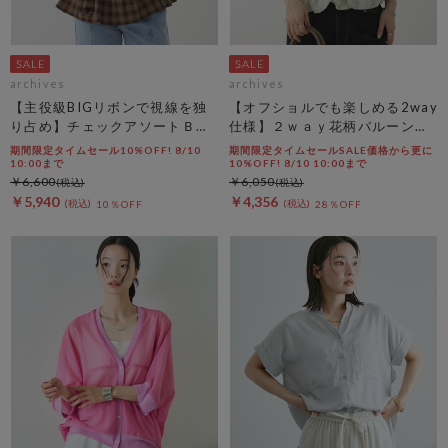
archives
archives
【主役級BIGリボンで視線を独
【オフショルでも楽しめる2way
り占め】チェックアソートＢＩ
仕様】２ｗａｙ花柄バルーンペ
Ｇリボンキャミビスチェ
プラムブラウス
期間限定タイムセール10%OFF! 8/10
期間限定タイムセールSALE価格から更に
10:00まで
10%OFF! 8/10 10:00まで
￥6,600
￥6,050
￥5,940
￥4,356
10％OFF
28％OFF