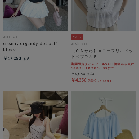
amerge.
creamy organdy dot puff
archives
blouse
【ＯＮかわ】メローフリルドッ
トペプラムＢＬ
￥17,050
期間限定タイムセールSALE価格から更に
10%OFF! 8/10 10:00まで
￥6,050
￥4,356
28％OFF