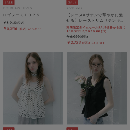
DOUX ARCHIVES
archives
ロゴレースＴＯＰＳ
【レース×サテンで華やかに魅
せる】レーストリムサテンキャ
￥8,910
ミソール
期間限定タイムセールSALE価格から更に
￥5,346
40％OFF
10%OFF! 8/10 10:00まで
￥6,050
￥2,723
54％OFF