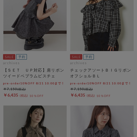
archives
archives
【ＳＥＴ ＵＰ対応】肩リボン
チェックアソートＢＩＧリボン
ツイードペプラムビスチェ
オフショルＢＬ
pre-order10%OFF 8/21 10:00まで！
pre-order10%OFF 8/21 10:00まで！
￥7,150
￥7,150
￥6,435
￥6,435
10％OFF
10％OFF