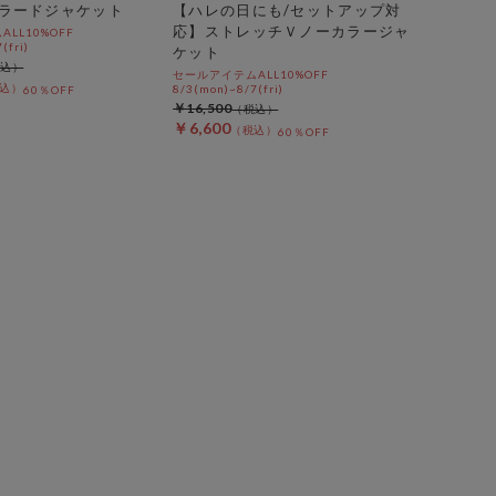
ラードジャケット
【ハレの日にも/セットアップ対
応】ストレッチＶノーカラージャ
LL10%OFF
(fri)
ケット
セールアイテムALL10%OFF
8/3(mon)~8/7(fri)
60％OFF
￥16,500
￥6,600
60％OFF