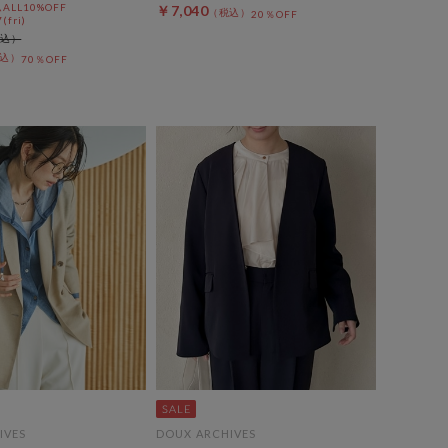
LL10%OFF
￥7,040
20％OFF
(fri)
70％OFF
IVES
DOUX ARCHIVES