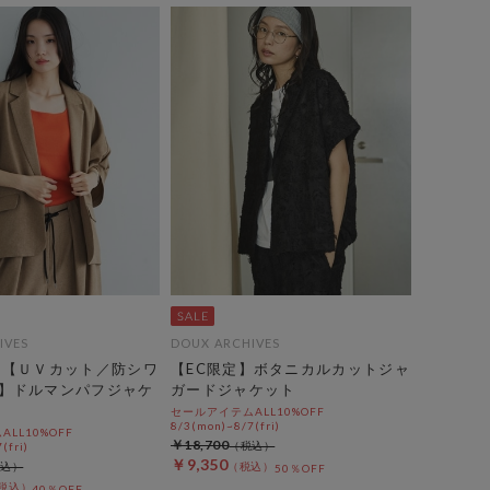
IVES
DOUX ARCHIVES
】【ＵＶカット／防シワ
【EC限定】ボタニカルカットジャ
】ドルマンパフジャケ
ガードジャケット
セールアイテムALL10%OFF
8/3(mon)~8/7(fri)
LL10%OFF
￥18,700
(fri)
￥9,350
50％OFF
40％OFF