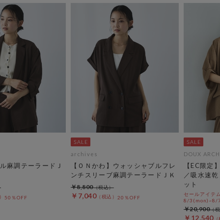
archives
DOUX ARCH
ル麻調テーラードＪ
【ＯＮかわ】ウォッシャブルフレ
【EC限定
ンチスリーブ麻調テーラードＪＫ
／吸水速乾
ット
￥8,800
セールアイテムA
￥7,040
50％OFF
20％OFF
8/3(mon)~8/7
￥20,900
￥12,540