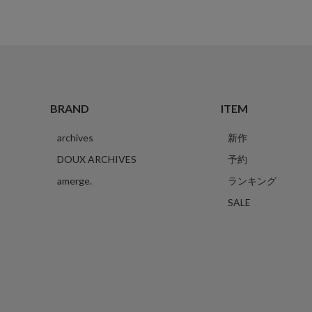
BRAND
ITEM
archives
新作
DOUX ARCHIVES
予約
amerge.
ランキング
SALE