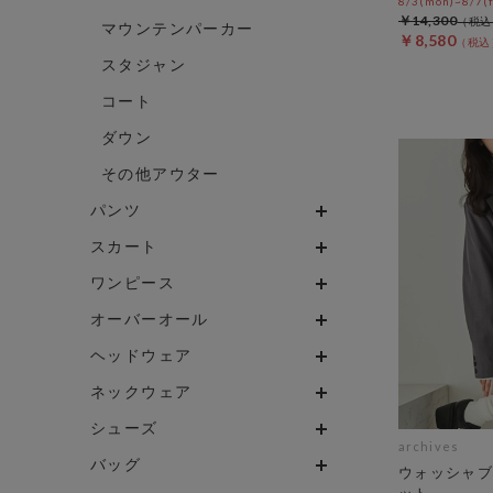
8/3(mon)~8/7(f
￥14,300
マウンテンパーカー
￥8,580
スタジャン
コート
ダウン
その他アウター
パンツ
スカート
ワンピース
オーバーオール
ヘッドウェア
ネックウェア
シューズ
archives
バッグ
ウォッシャブ
ット