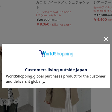
カラミツイードメッシュジャケッ
シアーテー
ト
セールアイテムA
8/3(mon)~8/7
セールアイテムALL10%OFF
￥16,500
8/3(mon)~8/7(fri)
￥6,600
￥20,900
￥8,360
60％OFF