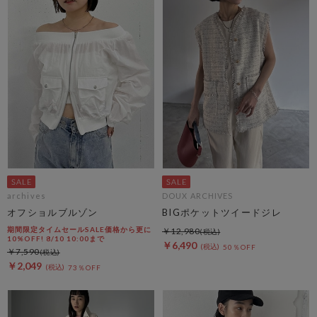
archives
DOUX ARCHIVES
オフショルブルゾン
BIGポケットツイードジレ
期間限定タイムセールSALE価格から更に
￥12,980
10%OFF! 8/10 10:00まで
￥6,490
50％OFF
￥7,590
￥2,049
73％OFF