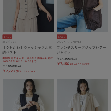
archives
DOUX ARCHIVES
【ＯＮかわ】ウォッシャブル麻
フレンチスリーブジップシアー
調ベスト
ジャケット
期間限定タイムセールSALE価格から更に
￥14,300
10%OFF! 8/10 10:00まで
￥7,150
50％OFF
￥6,050
￥2,723
54％OFF