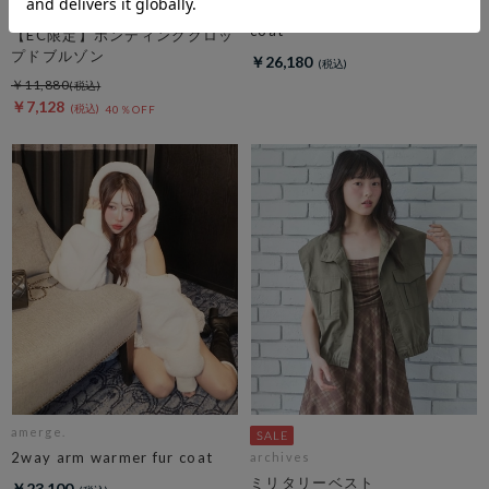
quilting laceup flare onepiece
DOUX ARCHIVES
coat
【EC限定】ボンディングクロッ
プドブルゾン
￥26,180
￥11,880
￥7,128
40％OFF
amerge.
2way arm warmer fur coat
archives
ミリタリーベスト
￥23,100