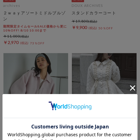
archives
DOUX ARCHIVES
２ｗａｙアソートミドルブルゾ
スタンドカラーコート
ン
￥19,800
期間限定タイムセールSALE価格から更に
￥9,900
50％OFF
10%OFF! 8/10 10:00まで
￥11,000
￥2,970
73％OFF
amerge.